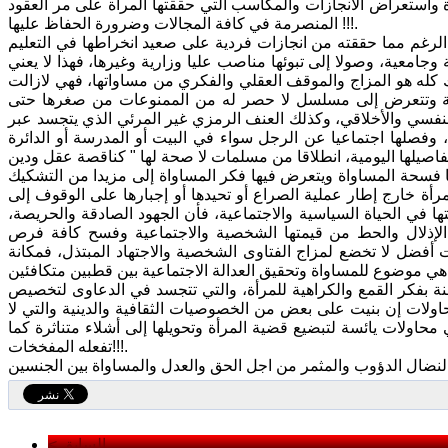
دة واستعراض الانجازات والمكاسب التي حققتها المرأة على مر العقود
المنصرمة في كافة المجالات وضرورة الحفاظ عليها !!!.
لى الرغم مما حققته من انجازات فردية على صعيد انخراطها في التعليم
جامعية، وصولا إلى تبوئها مناصب عليا وزارية وغيرها، فهذا لا يعني
كله هو المزاج والموقف العقلي والفكري من مساواتها، فهي لازالت
ظية وتتعرض إلى مسلسل لا حصر له من الممنوعات من صغرها حتى
سي والأخلاقي، وكذلك العنف الرمزي غير المرئي الذي يتجسد عبر
ة، وفصلها اجتماعيا عن الرجل سواء في البيت أو المدرسة أو الدائرة
ا فسحة المساواة ويتعرض فيها فكر المساواة إلى مزيدا من التشكيك
أة خارج إطار عملية الصراع أو تحيدها أو إجبارها على الوقوف إلى
ها في الحياة السياسية والاجتماعية، فأن الجهود الصادقة والحريصة،
ت الإذلال والحط من قيمتها الشخصية والاجتماعية وفسح كافة فرص
ت أفضل لا تخضع لمزاج الفتاوى الشخصية والاجتهاد المبتذل، فمكانة
 بفكر القمع والكراهية للمرأة، والتي تتجسد في الدعاوى لتخصيص
محاولات إن بنيت على بعض من الخصوصيات الثقافية والدينية والتي لا
محاولات يائسة لتبضيع قضية المرأة وتحويلها إلى أشلاء متناثرة كما
تفعله المفخخات!!!.
< السابق