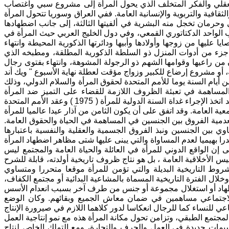
العقلي والفكر المتخلف الذي يحول المرأة إلى مشروع سبي واغتصاب
افية والتربوية والإنسانية العامة. ففي العراق وسوريا تتحول المرأة
رمان تخجل منه البشرية في ألفيتها الثالثة، إلى جانب اضطهادها
ب الواحد الدكتاتوري القمعي، وفي دول الخليج العربي حيث المرأة في
عليها من زوجها وأولادها وأبيها ودائرتها الذكورية المحيطة وانتهاء
زء من أدوات المنزل ذو السلطة الذكورية المطلقة، ومطبخه الذي
 من راعيها وقوامها الشهم ذو الرجولة المشوهة، وانتهاء بفتوى رجال
لدول إلى إعلان يوم من أيام السنة يوما للأمم المتحدة لحقوق المرأة والسلام الدولي، وذلك
ى المساهمة في تعبئة الظروف اللازمة للقضاء على التميز ضد المرأة
وضمانة مشاركتها الكاملة في التنمية الاجتماعية وعلى قدم المساواة مع الرجل. وقد اتخذ الإجراء غداة السنة الدولية للمرأة ( 1975 ) وعقد الأمم المتحدة
عدمية الفروق بين الجنسين في المساهمة في الحياة والحقوق العامة.
اوي بين الجنسين ونبذ الفروق الجسمية والعقلية والنفسية باعتبارها
 إن الواقع الدوني للمرأة في العائلة والحياة العامة والمجتمع ليس
س الأخلاقية العامة ، بل هو نتاج ظروف تاريخية أولدته، قابلة للشرح
الشروط التاريخية البديلة والتي تؤمن للمرأة موقعا متحررا ومتساوي
لال الفترة التاريخية المسماة بالمشاعية البدائية أو مجتمع الكفاف،
ل اضطهاد أو استغلال مجموعة أو جنس من طرف آخر بسبب انعدام الأسس
ج الاجتماعي مساهمين في ضمان معاش الجميع وبقائهم. وكان الوضع
لمجتمع الطبقي، وتزامن تحول مكانة المرأة هذه مع نمو إنتاجية العمل
يمات جديدة في العمل والحرف والتجارة، ومع التملك الخاص لنتاج