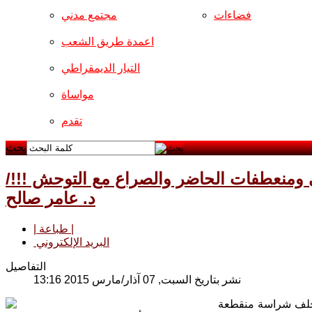
فضاءات
مجتمع مدني
اعمدة طريق الشعب
التيار الديمقراطي
مواساة
تقدم
بحث
ضي ومنعطفات الحاضر والصراع مع التوحش !!!/
د. عامر صالح
| طباعة |
البريد الإلكتروني
التفاصيل
نشر بتاريخ السبت, 07 آذار/مارس 2015 13:16
متخلف شراسة منقطعة