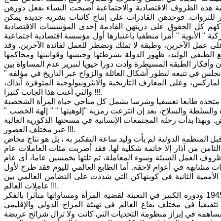
ة هذه الظروف الاقتصادية والاجتماعية أصبحت النساء بفعل دورهن
 للثروات. فوحدهن القادرات على إنتاج كائنات بشرية جديدة يمكن
لاكهم كل الحقوق على ذريتهن القادمة إحدى المؤسسات الاقتصادية
كية " الأبوية " أمرا منطقيا باعتبارها أول مؤسسة اقتصادية اجتماعية
لى عمل الآخرين، وطبقة لا تملك وتضطر للعمل لفائدة الآخرين. وقد
الطبقي الوليد، ظهور الدولة بشرطتها وجيشها وقوانينها ومحاكمها
 وأفكار الطبقة المسيطرة وأدت دورا حيويا لتبرير عدم المساواة بين
نجلس في تتبعه لتطور أشكال العائلة والزواج عبر التاريخ في مؤلفه "
لماركس، وعلى المعارف التاريخية والانثروبيولوجية المتوفرة آنذاك،
والتي أغنت هذا الجانب كثيرا !!!.
ذا، متخذة طابعا تعسفيا وشرسا يشمل كل مناحي حياة المرأة الشخصية
 والسلطة والسلاح، بعد إن انتزعت رمزية "إلوهيتها " " إلهة الخصب "
 وبهذا بدأت رحلة المجتمعات الإنسانية في مسحتها الذكورية الغالبة
عبر مختلف العصور !!!.
بل المنظمة الدولية لم يأت وليد ساعة التفكير به ، بل هو نتاج مخاض
ثامن من آذار إلا خاتمة شكلية لها. فقد أضربت مئات العاملات عام
وظروف العمل السيئة وسوء المعاملة، ثم تلتها بخمسين عاما، أي عام
 نفس الاحتفالية عام 1908، وتوالت كذلك فعاليات مشابهة قي أعوام لاحقة. أما الطابع العالمي لليوم فقد طرح لأول
ي مؤتمر الأممية الثانية في كوبنهاكن التي شددت على التضامن العالمي بين
عاملات العالم !!!.
كما نشير هنا إلى دور الاتحاد النسائي الديمقراطي العالمي الذي تأسس في عام 1945 ودوره الكبير في التعبئة لقضية المرأة ومساواتها متأثرا بالفكر
 تثقيفيا في مختلف بقاع العالم في تهيئة المزاج الدولي والإقليمي
المساهمة في إبراز منظومة التحديات التي كانت ولا تزال شرائح عريضة