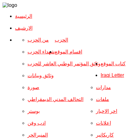
الرئيسية
الارشیف
الحزب
من الحزب
اقسام الموقع
شهداء الحزب
كتاب الموقع
وثائق المؤتمر الوطني العاشر للحزب
Iraqi Letter
وثائق وبيانات
مدارات
صورة
ملفات
التحالف المدني الديمقراطي
اخر الاخبار
بوستر
اعلانات
ادب وفن
كاريكاتير
المنبرالحر