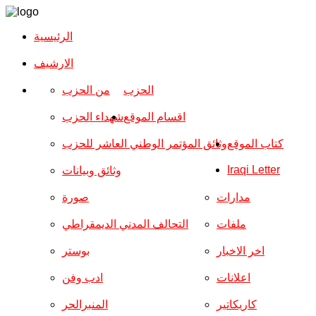
الرئيسية
الارشیف
الحزب
من الحزب
اقسام الموقع
شهداء الحزب
كتاب الموقع
وثائق المؤتمر الوطني العاشر للحزب
Iraqi Letter
وثائق وبيانات
مدارات
صورة
ملفات
التحالف المدني الديمقراطي
اخر الاخبار
بوستر
اعلانات
ادب وفن
كاريكاتير
المنبرالحر