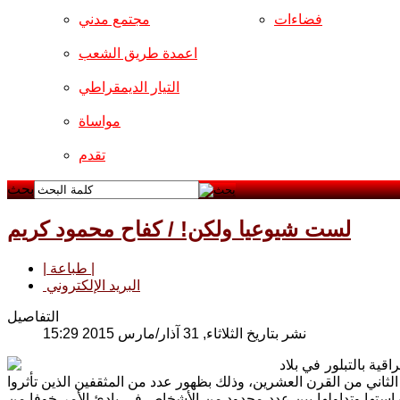
فضاءات
مجتمع مدني
اعمدة طريق الشعب
التيار الديمقراطي
مواساة
تقدم
بحث
لست شيوعيا ولكن! / كفاح محمود كريم
| طباعة |
البريد الإلكتروني
التفاصيل
نشر بتاريخ الثلاثاء, 31 آذار/مارس 2015 15:29
قية بالتبلور في بلاد
ثاني من القرن العشرين، وذلك بظهور عدد من المثقفين الذين تأثروا
دراستها وتداولها بين عدد محدود من الأشخاص في بادئ الأمر خوفا من