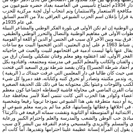
اكتشاف أمرهم، وبعيدا عن الإيغال في التاريخ فقد انعقد في الحادي والثلاثين من آذار 1934م اجتماع تأسيسي في العاصمة بغداد حضره شيوعيون من
مكافحة الاستعمار والاستثمار) وتم انتخاب أول لجنة مركزية للحزب
 قراراً بإعلان اسم الحزب الشيوعي العراقي بدلاً من الاسم السابق
في عام 1935م.
لوطنية إن لم تكن الأولى في بلورة الفكر الوطني والمشاعر النبيلة
طوات الأولى في مفاهيم الوطنية والنضال والتحرر الوطني والطبقي،
لقد عرفت هذا الحزب في شخص عمي عبدا لله كريم الذي اعتقل فجر العاشر من شباط 1963 م على أيدي البعثيين، الذين اقتحموا البيت مع ساعات
يقال عنها بأنها ليست آدمية في اقتحامهم للبيت والعبث في حاجياته
فجر الأولى، لقد اعتقلوه وهو معلم وفنان تشكيلي وإنسان أرق من
 والفنان والكاتب والمعلم الكبير في مدرسته ومجتمعه، واقتادوه بكل
م أحفاد شرطة الجسر(!) وكان يقصد شرطة نوري السعيد التي فتحت
، وتدمر مكتبته وتصادر أو تحرق كتبه وكتاباته، فقد دمروا كل شيء
يات القرن الماضي في محاولة فاشية لإسقاطه اجتماعيا كون معظم
أعضاء وكوادر هذا الحزب التي كانت تنتمي أصلا لأسر محافظة جدا،
ة أو دينية متطرفة بقي هذا الشيوعي نموذجا تربويا رفيعا وشخصية
ة في أخلاقها وعطائها وإنسانيتها، فكم منا لم يدرسه معلم شيوعي أو
تدائية أو المتوسطة أو الثانوية ونقشت سماته الرفيعة في ذاكرتنا؟
 مبادئ حب الوطن والشعب والمدرسة والعلم واحترام الكبير ورعاية
ري والمسلم والايزيدي والمسيحي وعدم التفرقة بين البشر لأي سبب
ول إن المرأة إنسانة عظيمة علينا احترامها وتقديرها، أماً كانت أم