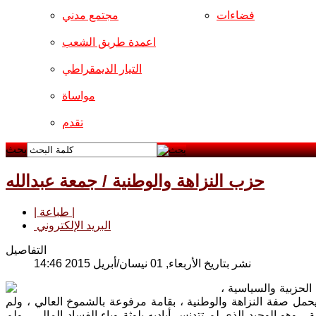
فضاءات
مجتمع مدني
اعمدة طريق الشعب
التيار الديمقراطي
مواساة
تقدم
بحث
حزب النزاهة والوطنية / جمعة عبدالله
| طباعة |
البريد الإلكتروني
التفاصيل
نشر بتاريخ الأربعاء, 01 نيسان/أبريل 2015 14:46
لحزبية والسياسية ،
يحمل صفة النزاهة والوطنية ، بقامة مرفوعة بالشموخ العالي ، ولم
 وهو الوحيد الذي لم تتدنس أياديه بلوثة وباء الفساد المالي ، ولم