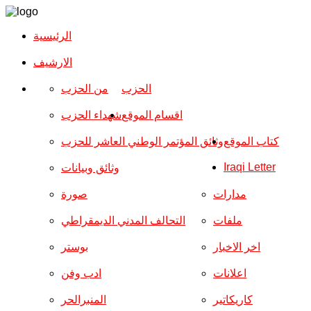
الرئيسية
الارشیف
الحزب
من الحزب
اقسام الموقع
شهداء الحزب
كتاب الموقع
وثائق المؤتمر الوطني العاشر للحزب
Iraqi Letter
وثائق وبيانات
مدارات
صورة
ملفات
التحالف المدني الديمقراطي
اخر الاخبار
بوستر
اعلانات
ادب وفن
كاريكاتير
المنبرالحر