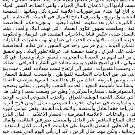
ست أياديها الى الاعماق بالمال الحرام ، والتي اعطاءها اكسير الحياة
 اتاح لها انشاء امبراطوريات اعلامية كبيرة بكل وسائلها ، السمعية
دعاية والترويج ، والصرف الباذخ للأموال في الحملات الانتخابية ، في
ية الكبيرة ، لكن بعد سقوط الحقبة البعثية ، ومجيء حكم المحاصصة
 ، وساهمت بظهور عتاوي الفساد ، التي نهبت البلاد والعباد ، بينما
الفساد ضده ، عكس قيادات الاحزاب المتنفذة في البرلمان والحكومة
خزينة الدولة ، بالاتهامات الجدية في ضياع او نهب عشرات المليارات
تتمكن الدولة ، بزج حرامي واحد في السجن ، لان نظام المحاصصة
 حلت على العراق ، وعقبة حقيقية في عرقلة تطور البلاد ، نحو تحقيق
ن من لف لفهم من العصابات المجرمة ، ليعيثوا خراباً وتدميراً ، في كل
عشوائي ، الذي اصبح ظاهرة يومية معتادة في الشارع العراقي ، اضافة
ي . وحسب التقديرات ، تشير الى ارتفاع نسب معدلات الفقر . حيث بلغ
 التي هي من الحاجات الاساسية للمواطن ، واصبحت القطط السمان
يقية ، وليس المزيفة . لذلك من كل هذا الغيث السيء بعواصف الفساد
لد ونشأ منذ تأسيسه المجيد ، لخدمة الشعب والوطن ، بتفاني وتضحية
ة و الديموقرطية ، بشعاره المركزي ( وطن حر وشعب سعيد ) وعلى هذا
لتي تشكل اللحمة الوطنية للعراق ، والحزب الشيوعي الحزب الوحيد
ائف والمكونات في صفوف الحزب الشيوعي ، تمثل قوس قزح للراية
لم يأخذ حقه العادل والمنصف بالانتخابات العامة ، بفعل عوامل كثيرة
 ، والدعايات الاعلامية المغرضة ، الحصار الاعلامي ، المال الباذخ
كذلك المناخ التنافس غير العادل والمنصف بمورفين الطائفية والمال
نون الانتخابي المفصل بالضبط على قياسات الاحزاب والكتل المتنفذة .
مانية . ولكن مهما طال الزمن ، لابد ان يأتي اليوم الذي ينصف فيه