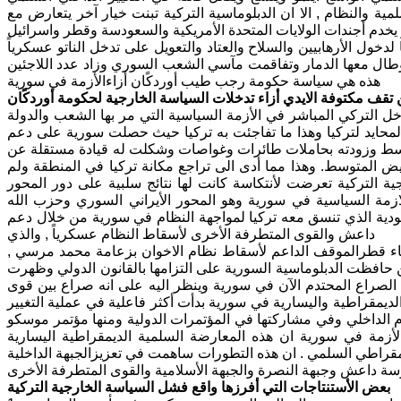
ة والنظام , الا ان الدبلوماسية التركية تبنت خيار آخر يتعارض مع
 يخدم أجندات الولايات المتحدة الأمريكية والسعودسة وقطر واسرائيل
دخول الأرهابيين والسلاح والعتاد والتعويل على تدخل الناتو عسكرياً
ا وطال معها الدمار وتفاقمت مآسي الشعب السوري وزاد عدد اللاجئين
هذه هي سياسة حكومة رجب طيب أوردكًان أزاءالأزمة في سورية
تقف مكتوفة الايدي أزاء تدخلات السياسة الخارجية لحكومة أوردكًان
خل التركي المباشر في الأزمة السياسية التي مر بها الشعب والدولة
 المحايد لتركيا وهذا ما تفاجئت به تركيا حيث حصلت سورية على دعم
وسط وزودته بحاملات طائرات وغواصات وشكلت له قيادة مستقلة عن
بيض المتوسط. وهذا مما أدى الى تراجع مكانة تركيا في المنطقة ولم
ة التركية تعرضت لأنتكاسة كانت لها نتائج سلبية على دور المحور
ازمة السياسية في سورية وهو المحور الأيراني السوري وحزب الله
ودية الذي تنسق معه تركيا لمواجهة النظام في سورية من خلال دعم
داعش والقوى المتطرفة الأخرى لأسقاط النظام عسكرياً , والذي
تثناء قطرالموقف الداعم لأسقاط نظام الاخوان بزعامة محمد مرسي ,
ين حافظت الدبلوماسية السورية على التزامها بالقانون الدولي وظهرت
جاه الصراع المحتدم الآن في سورية وينظر اليه على انه صراع بين قوى
لديمقراطية واليسارية في سورية بدأت أكثر فاعلية في عملية التغيير
ام الداخلي وفي مشاركتها في المؤتمرات الدولية ومنها مؤتمر موسكو
زمة في سورية ان هذه المعارضة السلمية الديمقراطية اليسارية
ديمقراطي السلمي . ان هذه التطورات ساهمت في تعزيزالجبهة الداخلية
سة داعش وجبهة النصرة والجبهة الأسلامية والقوى المتطرفة الأخرى
بعض الأستنتاجات التي أفرزها واقع فشل السياسة الخارجية التركية