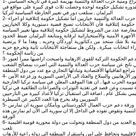
1- داخلياً لقد عاقب الشعب التركي حكومة رجب طيب أوردكًان من خلال صناديق الأقتراح ومنية حزب العدالة والتنمية بهزيمة كبيرة في تأريخه السياسي
مية ليس بمقدوره تشكيل حكومة لوحدة وحصلت ثلاث قوى كبيرة على مواقع في
البرلمان , ستلعب دور في تغيير الخارطة السياسية لتركيا
2- تمر اليوم تركيا بأزمة سياسية منذ ظهور نتائج الأنتخابات البرلمانية الى الآن , وامام حزب العدالة والتنمية خياريين اما تشكيل حكومة إئتلافية او اجراء
 عدم تشكيل حكومة إئتلافية فأن الأنتخابات تصبح قضية دستورية وكلا الخياريين
ارضة عدد من الشروط لتشكيل حكومة إئتلافية منها تغيير السياسة
أجهزة الأمنية والأستخباراتية لرقابة ومتابعة البرلمان ضبط الحدود
افية بلا شك ستحد من دكتاتورية أوردكُان وحزبه , وهذا ما لا يرتضية
ء انتخابات مبكرة , ولكن هل ستفاجئة الأنتخابات ثانية وتخرجع حزبه
من رئاسة الحكومة ؟
3- اصبح بحكم المستحيل قبول تركيا عضو في الاتحاد الأوربي بعدما تيقنت دول الاتحاد دعم الحكومة التركية للقوى الارهابية واصبحت اراضيها ممراً لعبور
ربي ناتج عن سياسة حزب العدالة والتنمية التي اضرت بمصالح الشعب
بتراجع اتفاقياتها الأقتصادية وتبادلها التجاري مع عدد من دول المنطقة
4- ان تدخل تركيا في الشأن الداخلي السوري وانتهاك استقلالها الوطني , والسماح بعبور الأرهابيين والسلاح والعتاد الى الأراضي السورية وزعزعة الأمن
ومة الحرب فيها , ان هذا الموقف المعلن في سياسة تركيا الخارجية
ية تسببت وعن قصد في تغذية التوترات والصراعات الطائفية في تركيا
ي بشكل عام , اضافة الى استقبال تركيا لأعداد كبيرة من النازحيين
السوريين وقد يخرج هذا العدد الكبير عن السيطرة
5- ان ما تخشاه تركيا من سورية هو انه الى الآن تحتفظ سورية بعدد من الأوراق ومنها ورقة دعم حزب العمال الكوردستاني وبأمكان سورية ان تمارس
تنمية وتقوض نفوذه في الداخل إلا ان سورية الى الآن لم تمارس هذه
الورقة
6- اقليمياً تركيا تمر اليوم بعزلة على صعيد علاقاتها الدبلوماسية والاقتصادية والتجارية مع العديد من دول المنطقة وتحولت من دولة محورية قومية اقليمية
تلعب
الاقليمية وتحافظ على امن واستقرار المنطقة الى دولة راعية للأرهاب