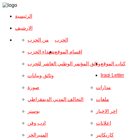
الرئيسية
الارشیف
الحزب
من الحزب
اقسام الموقع
شهداء الحزب
كتاب الموقع
وثائق المؤتمر الوطني العاشر للحزب
Iraqi Letter
وثائق وبيانات
مدارات
صورة
ملفات
التحالف المدني الديمقراطي
اخر الاخبار
بوستر
اعلانات
ادب وفن
كاريكاتير
المنبرالحر