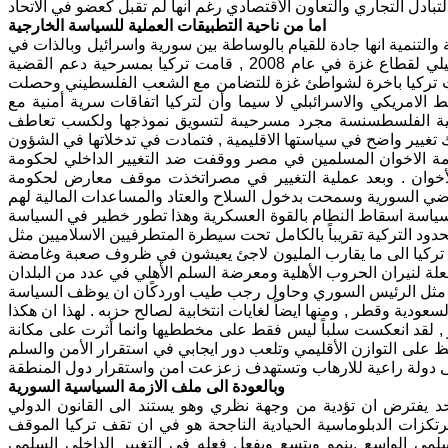
بادل التجاري والتعاون الأقتصادي رغم انها لم تقبل كعضو في الاتحاد
اما من ناحية التطبيقات العملية للسياسة الخارجية
التنمية انها جادة للقيام بالوساطة بين سورية واسرائيل وبالذات في
الفترة في 2007 و2008 . الا انه توقف هذا الدور . ثم حصل لاحقاً الأجتياح الاسرائيلي لقطاع غزة في عام 2008 , قامت تركيا بمسرحية دعم القضية
رت تركيا باخرة لشواطئ غزة للتضامن مع الشعب الفلسطيني وحصلت
الامريكي والاسرائبلي لا سيما وأن لتركيا اتفاقات سرية أمنية مع
 القضية الفلسطسنسة مجرد مسرحيىة لتسويق نموذجها ولكسب تعاطف
 تغيير واضح في سياستها الاقليمية , فتمادت في تدخلاتها في الشؤون
مة الاخوان المسلمين في مصر ووقفت ضد التغيير الداخلي لحكومة
أخوان . وبعد عملية التغيير في مصراتخذت موقف معارض لحكومة
ضي السورية وسمحت بدخول السلاح والعتاد والمساعدات المالية لهم
 سياسة اسقاط النطام بالقوة العسكرية وهذا تطور خطير في السياسة
دود التركية تقريباً بالكامل تحت سيطرة المتطرفيين الاسلاميين مثل
لى تركيا الى ما يقارب المليون لاجئ يعيشون في ظروف صعبة وغامضة
لة لنيران الحروب الأهلية ومعرضة السلم الأهلي في عدد من البلدان
ة مثل الرئيس السوري وحاول رجب طيب اوردكًان ان يوظف السياسة
دية وقطر , ومنها ايضاً لغايات انتخابية لصالح حزبه . لهذا ان هكذا
, لقد انعكست سلباً ليس فقط على مخططيها وانما أثرت على مكانة
افظ على التوازن الأقليمي وتلعب دور ايجابي في استقرار الأمن والسلم
ى دولة راعية للارهاب وتستهدف زعزعت امن واستقرار دول المنطقة
وبالعودة الى ملف الازمة السياسية السورية
في آذار / 2011 كان امام تركيا خيار واحد يفترض ان تؤدية من وجهة نظري وهو يستند الى القانون الدولي
زات الدبلوماسية الحيادية الناجحة هو في ان تقف تركيا الموقف
مي الواسع .ينمو ويتسع ويفعل فعله في التغيير الداخلي السلمي