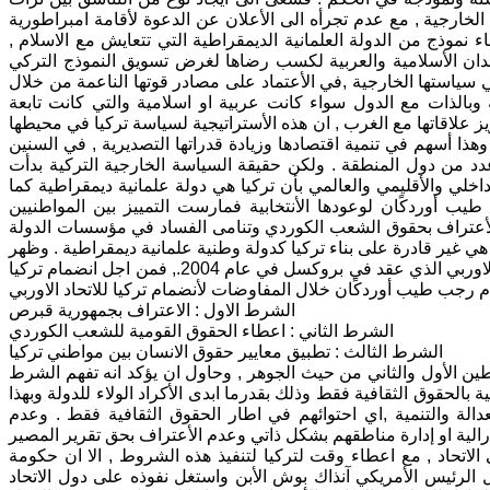
الخارجية , مع عدم تجرأه الى الأعلان عن الدعوة لأقامة امبراطورية
 نموذج من الدولة العلمانية الديمقراطية التي تتعايش مع الاسلام ,
لدان الأسلامية والعربية لكسب رضاها لغرض تسويق النموذج التركي
سياستها الخارجية ,في الأعتماد على مصادر قوتها الناعمة من خلال
 وبالذات مع الدول سواء كانت عربية او اسلامية والتي كانت تابعة
زيز علاقاتها مع الغرب , ان هذه الأستراتيجية لسياسة تركيا في محيطها
وهذا أسهم في تنمية اقتصادها وزيادة قدراتها التصديرية , في السنين
عدد من دول المنطقة . ولكن حقيقة السياسة الخارجية التركية بدأت
داخلي والأقليمي والعالمي بأن تركيا هي دولة علمانية ديمقراطية كما
ب أوردكًان لوعودها الأنتخابية فمارست التمييز بين المواطنيين
لأعتراف بحقوق الشعب الكوردي وتنامى الفساد في مؤسسات الدولة
 هي غير قادرة على بناء تركيا كدولة وطنية علمانية ديمقراطية . وظهر
هذا المؤشر في اول اجتماع لرئيس الحكومة رجب طيب أوردكًان مع رئاسة الاتحاد الاوربي الذي عقد في بروكسل في عام 2004., فمن اجل انضمام تركيا
م رجب طيب أوردكًان خلال المفاوضات لأنضمام تركيا للاتحاد الاوربي
الشرط الاول : الاعتراف بجمهورية قبرص
الشرط الثاني : اعطاء الحقوق القومية للشعب الكوردي
الشرط الثالث : تطبيق معايير حقوق الانسان بين مواطني تركيا
الأول والثاني من حيث الجوهر , وحاول ان يؤكد انه تفهم الشرط
لحقوق الثقافية فقط وذلك بقدرما ابدى الأكراد الولاء للدولة وبهذا
لة والتنمية ,اي احتوائهم في اطار الحقوق الثقافية فقط . وعدم
رالية او إدارة مناطقهم بشكل ذاتي وعدم الأعتراف بحق تقرير المصير
 الاتحاد , مع اعطاء وقت لتركيا لتنفيذ هذه الشروط , الا ان حكومة
خل الرئيس الأمريكي آنذاك بوش الأبن واستغل نفوذه على دول الاتحاد