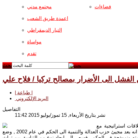
فضاءات
مجتمع مدني
اعمدة طريق الشعب
التيار الديمقراطي
مواساة
تقدم
بحث
الفشل الى الأضرار بمصالح تركيا / فلاح علي
| طباعة |
البريد الإلكتروني
التفاصيل
نشر بتاريخ الأربعاء, 15 تموز/يوليو 2015 11:42
اقات استراتيجية مع
الغرب , وانها دولة قومية تلعب دوراً اقليمياً محورياً في منطقة الشرق الأوسط . إلا انه بعد مجيئ حزب العدالة والتنمية الى الحكم في عام 2002 , وضع
ته ونموذجة في الحكم . فسعى الى ايجاد نوع من التناسق بين تراث