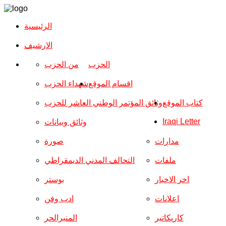
الرئيسية
الارشیف
الحزب
من الحزب
اقسام الموقع
شهداء الحزب
كتاب الموقع
وثائق المؤتمر الوطني العاشر للحزب
Iraqi Letter
وثائق وبيانات
مدارات
صورة
ملفات
التحالف المدني الديمقراطي
اخر الاخبار
بوستر
اعلانات
ادب وفن
كاريكاتير
المنبرالحر