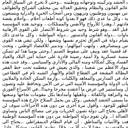
الحشد وتركيبته وتوجهاته ووطنيته ...وحتى لا نخرج عن السياق العام
دعائم القانون والنظام وتحقيق العدالة بين مختلف الشرائح والطوائف
أناس مهنيون ووطنيون ونزيهون ومن أصحاب الخبرة والدراية ويتمتعون
ية ، وكل ما عدى ذلك فهو لا يعدوا كونه أطغاث أحلام ...وأحلام يقضة
تهم !..وهدرا للأرواح والأنفس والممتلكات ، وتوحيد هذه المؤسسة
 قبل الغد ...وهو شرط وحيد من شروط الأنتصار على القوى الأرهابية
اوات ...دولة القانون والدستور ...دولة المواطنة ، وكل ماعدى ذلك
قيام دولة في العراق تحترم نفسها وشعبها ، ولكي تبقي هذه القوى
اس وبمصائرهم ، ولنهب أموالهم!.. وتدمير للأقتصاد الوطني ، وتحت
قد قضينا عقد ونيف على سقوط الصنم !..وحتى يومنا هذا لم تتمكن
سة عسكرية ولا أمنية رصينة قادرة على حماية أمن البلاد والعباد
ة بالفساد وبكل أشكاله ومنه المالي والأداري والسياسي ...وقد جنت هذه
رت السواد الأعظم من شعبنا ، والذي يعيش في معظمه تحت خط الفقر
لبطالة المقنعة في القطاع العام والأنهيار الشبه تام في القطاعين
في المدارس والمعاهد والكليات ..وأزمة السكن الحادة والملايين
وغياب الدولة والمؤسسة الأمنية التي ترعى الأمن وتحافظ عليه وتصون
أقول وسأستمر في عرض ما أعتقده مخرجا وحيدا!...في الأسراع الفوري
والنزاهة والكفائة ، وتأهيلها وأمدادها بكل مقومات نجاحها ومنعتها
حت ما يسمى الحشد الشعبي ..وكل من يحمل السلاح خارج هذه المؤسسة
ا لتظهر للوجود ، وأقول مرة أخرى من دون هذه الأجراءات سوف لن
لأهلي يحتاج الى دولة تصون الحريات وترعى مصالح الناس وتساوي
 العدالة !... ولن تقوم دولة المواطنة من دون هذه المؤسسة الوطنية
 والأثنيات والمناطق . أن قيام النظام الديمقراطي ...يحتاج الى
والعنصرية ، وهذا لا يتم ألا من خلال تطبيق القانون وبشكل عادل