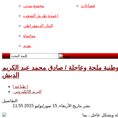
فضاءات
مجتمع مدني
اعمدة طريق الشعب
التيار الديمقراطي
مواساة
تقدم
بحث
وطنية ملحة وعاجلة / صادق محمد عبد الكريم
الدبش
| طباعة |
البريد الإلكتروني
التفاصيل
نشر بتاريخ الأربعاء, 15 تموز/يوليو 2015 11:55
لة وبشكل عاجل ، بما