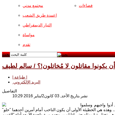
فضاءات
مجتمع مدني
اعمدة طريق الشعب
التيار الديمقراطي
مواساة
تقدم
بحث
ن يكونوا مقاتلون لا مُخاتلون!؟ / سالم لطيف
| طباعة |
البريد الإلكتروني
التفاصيل
نشر بتاريخ الأحد, 03 كانون2/يناير 2016 10:29
 أدوا واجبهم وسلموا
. وهذه هي الخطيئة الأولى أن يكون الناخب أمام أمرين أحدهما "حلو"