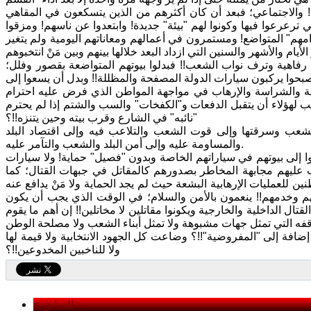
! والاجتماعي؛ فبعد أن كان أكثرهم من الذين يتسكعون في المقاهي
 ترعرعوا فيها وكونوا لهم "بيئة" جديدة! وابتعدوا عن ناسهم! ومزقوا
ندامهم" المتواضع! ومستمرون في أعمالهم ومعاناتهم اليومية ولم يتغير
 رفاهية وترف نواب الشعب!! فبدلوا بيوتهم المتواضعة بقصور وفلل؛
أصبحوا يركبون سيارات الدولة المصفحة والمظللة!! وبدل أن يسعوا إلى
ية والشراسة والإرهاب في مواجهة المواطن الذي فرض عليه احترام
لناخب لهؤلاء أن يتقبل الدفعات و"الكفخات" والسب والشتم إذا لم يحترم
"نائبه" في الشارع وقرب بيته وحين يتنزه!!؟
الشعب وسرقتها وإلى قوت الشعب والتلاعب فيه وإلى اقتصاد البلد
والمساومة عليه وإلى أمن البلد والشعب والتآمر عليه.
ا إلى بيوتهم في سياراتهم الخاصة وبدون "فصيل" حماية! ولا سيارات
عليهم مجابهة المخاطر بصدورهم كالمقاتل في جبهات القتال؛ كما
للعمليات الإرهابية البشعة حيث لم يجد الحماية ولا مَنْ يدافع عنه
هم وخدمهم!! ينعمون بالأمن والسلام؛ في الوقت الذي يجب أن يكون
ال الداخلية والخارجية ويكونوا مقاتلين لا مخاتلين!! إن أهم ما يقوم
اقفه التي تمثل جهات مشبوهة ولا تمثل أبناء الشعب ولا مصلحة الوطن
افة إلى "المفروضية"!!؟ وضاعت كل الجهود الانتخابية ولا قيمة لها
ولا للناخبين المخدوعين!!؟
< السابق