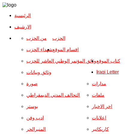
الرئيسية
الارشیف
الحزب
من الحزب
اقسام الموقع
شهداء الحزب
كتاب الموقع
وثائق المؤتمر الوطني العاشر للحزب
Iraqi Letter
وثائق وبيانات
مدارات
صورة
ملفات
التحالف المدني الديمقراطي
اخر الاخبار
بوستر
اعلانات
ادب وفن
كاريكاتير
المنبرالحر