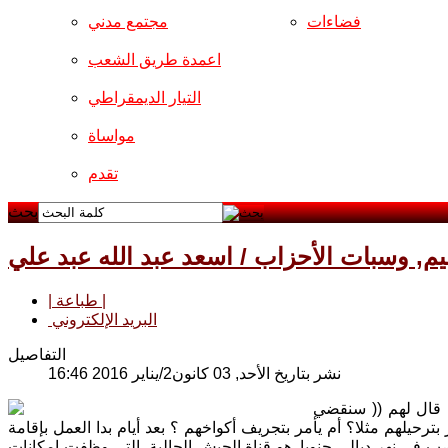
فضاءات
مجتمع مدني
اعمدة طريق الشعب
التيار الديمقراطي
مواساة
تقدم
بحث
, وسبات الأحزاب / اسعد عبد الله عبد علي
| طباعة |
البريد الإلكتروني
التفاصيل
نشر بتاريخ الأحد, 03 كانون2/يناير 2016 16:46
يث قال لهم (( سنقضي
رحيلهم مثلا؟ أم يأمر بتجريف أكواخهم ؟ بعد أيام بدا العمل بإقامة
الفحامة, ليصب في نهر ديالى جنوبا, هو قناة الجيش الحالية, التي وظفت إمكانات