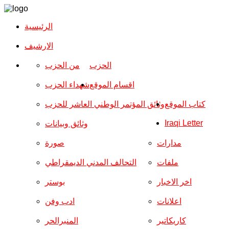
الرئيسية
الارشیف
الحزب
من الحزب
اقسام الموقع
شهداء الحزب
كتاب الموقع
وثائق المؤتمر الوطني العاشر للحزب
Iraqi Letter
وثائق وبيانات
مدارات
صورة
ملفات
التحالف المدني الديمقراطي
اخر الاخبار
بوستر
اعلانات
ادب وفن
كاريكاتير
المنبرالحر