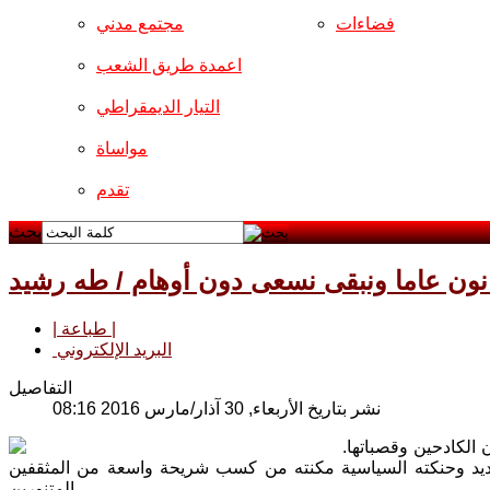
فضاءات
مجتمع مدني
اعمدة طريق الشعب
التيار الديمقراطي
مواساة
تقدم
بحث
انون عاما ونبقى نسعى دون أوهام / طه رشيد
| طباعة |
البريد الإلكتروني
التفاصيل
نشر بتاريخ الأربعاء, 30 آذار/مارس 2016 08:16
 الكادحين وقصباتها.
ديد وحنكته السياسية مكنته من كسب شريحة واسعة من المثقفين
المتنورين.