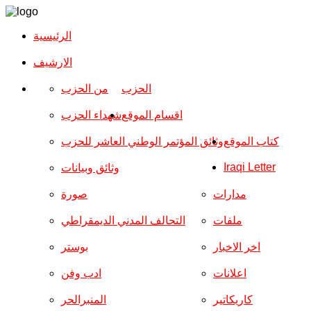
الرئيسية
الارشیف
الحزب
من الحزب
اقسام الموقع
شهداء الحزب
كتاب الموقع
وثائق المؤتمر الوطني العاشر للحزب
Iraqi Letter
وثائق وبيانات
مدارات
صورة
ملفات
التحالف المدني الديمقراطي
اخر الاخبار
بوستر
اعلانات
ادب وفن
كاريكاتير
المنبرالحر