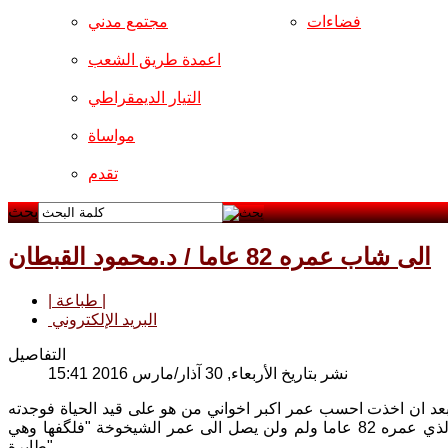
فضاءات
مجتمع مدني
اعمدة طريق الشعب
التيار الديمقراطي
مواساة
تقدم
بحث
الى شاب عمره 82 عاما / د.محمود القبطان
| طباعة |
البريد الإلكتروني
التفاصيل
نشر بتاريخ الأربعاء, 30 آذار/مارس 2016 15:41
 الرغم من وصولي القريب الى عمر ال70 عاما وامس بعد ان اخذت احسب عمر اكبر اخواني من هو على قيد الحياة فوجدته
قريبا يبلغ ال82 عاما وقلت له تعال لنحتفل بعيد ميلادك المتجدد مع عمر الشاب الذي عمره 82 عاما ولم ولن يصل الى عمر الشيخوخة "فلگفها وهي
طايرة".