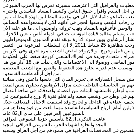
لمطبات والعراقيل التي اعترضت مسيرته تعرض لها الحزب الشيوعي
من اجل التقدم واقرار حقوق الناس وكشف الفساد الفاسدين واحترام
لى جانب مطالب الشعب ،كما هو دائما، لابل كان في مقدمة المطالبين لهذه المطالب من
لى رقاب الشعب وضعوا الحجر في آذانهم لكي لا يسمعوا هذه المطالب
وطن فأغرقوه بالفساد ونهب ثرواته واوصلوه الى ما هو عليه الان
 وتسلم مقاليد قيادة المؤسسات في الدولة أناس تابعين للاحزاب
ار الرشاوى وبين سوء الادارة .ولقد تقدم المدنيون الديموقراطيون
وفي مقدمتهم شيوعيو العراق بتظاهرات عمت البلاد من البصرة الى بغداد حيث توجت بتظاهرة 25 شباط 2011 إلا ان السلطات المرعوبة من التغيير
 بين قتيل وجريح . والان وقد انتفض الشعب مرة اخرى وفي اكثر من
ك اطراف متعددة جديدة في الحراك الشعبي كورقة ضغط على الحكومة
من اجل الاسراع بالتغيير وتقديم الفاسدين الى القضاء لكن وليومنا هذا ومنذ نهاية تموز الماضي ووصولا الى الاعتصامات والتي بدأت في 18 آذار من هذا
ها وبسبب عدم قدرته تجاوز هذه الضغوط والعبور مع الشعب المعتصم
من اجل ازالة طغمة الفاسدين.
هذه الذكرى العطرة ذكرى تأسيس الحزب الشيوعي العراقي ال 82 والجيش يسجل انتصاراته في تحرير المدن التي دنسها داعش وفي مقاتلة
عب والوطن فاستشهد المئات من اعضائه واصدقائه في ساحة النضال
افهم في وطن حر وشعب سعيد ولم تخلو فترة إلا وزج بالشيوعيين في
يف اعداءه في الداخل والخارج وقد استلمت الاجيال المتعاقبة خلال
 يلين أمام الرياح السياسية الفاسدة مهما بلغت من قوة وهذا هو سر
الشيوعيين العراقيين على مدى ال82 عاما.
عاشت الذكرى ال82 لتأسيس حزبنا الشيوعي العراقي
المجد والخلود لشهداء الحزب الشيوعي العراقي المجيد
عتصمين في المحافظات العراقية في صمودهم من اجل العراق وشعبه