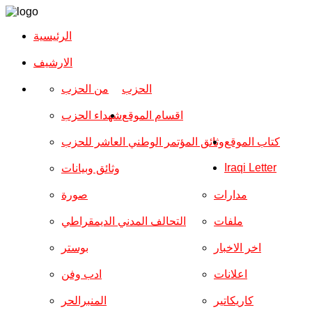
الرئيسية
الارشیف
الحزب
من الحزب
اقسام الموقع
شهداء الحزب
كتاب الموقع
وثائق المؤتمر الوطني العاشر للحزب
Iraqi Letter
وثائق وبيانات
مدارات
صورة
ملفات
التحالف المدني الديمقراطي
اخر الاخبار
بوستر
اعلانات
ادب وفن
كاريكاتير
المنبرالحر