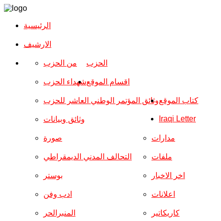
الرئيسية
الارشیف
الحزب
من الحزب
اقسام الموقع
شهداء الحزب
كتاب الموقع
وثائق المؤتمر الوطني العاشر للحزب
Iraqi Letter
وثائق وبيانات
مدارات
صورة
ملفات
التحالف المدني الديمقراطي
اخر الاخبار
بوستر
اعلانات
ادب وفن
كاريكاتير
المنبرالحر