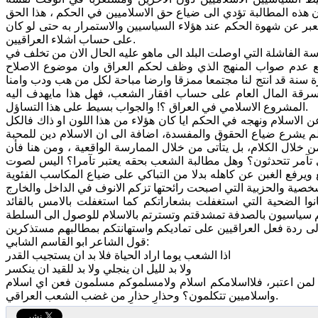
ان هذه المطالبة تؤدي الى ضياع حق الاسلاميين في الحكم ، هذا الحق
عبر عن شهوة الحكم عند هؤلاء السياسيين والاستمرار به حتى لو كان
على حساب اشلاء العراقيين.
اسة الفاشلة التي اوصلت البلد الى ماهو عليه الحال الان من تخلف في
قاطع عدم صواب المنهج الذي وظف لحكم العراق وان موضوع الاصلاح
ة سنة قد انتج لنا مجتمعا ممزقا وارضا مباحة لكل من هب ودب وامنا
 سرقة المال العام على حساب افقار الشعب، فهل هذا مايهدف اليه
المشروع الاسلامي في العراق ؟! والجواب بسيط على هذا التساؤل.
 الاسلام ونهجه في الحكم ايا كان هؤلاء من هذا اللون او ذاك فالكل
ولم يشرع ضياع الحقوق والمفسدة، اضافة الى ان الاسلام دين للمحبة
من خلال الكلام، بل يتأتى من خلال الممارسة الواقعية ، ومن هنا فأن
اي تآمر تتحدثون؟ وهل مطالبة الشعب بحقه يعتبر تآمرا؟ اليس لصوت
يرفع الغبن عن كاهله بدلا من التباكي على ضياع المكاسب الفئوية
انوا الضحية التي استغفلت بشعاراتكم كما استغفلت بالامس بالقائد
كم سياسيون بالصدفة تمشدقتم وتسترتم بالاسلام للوصول الى السلطة
ه الى ردة فعل العراقيين على تماديكم واستهانتكم بمطالبهم مستذكرين
قول الشاعر ابو القاسم الشابي:
اذا الشعب يوما اراد الحياة فلا بد ان يستجيب القدر
ولا بد لليل ان ينجلي ولا بد للقيد ان ينكسر
 لمن اعتبر، فلااسلامكم اسلام ولامسلموكم مسلمون فعن اي اسلام
واسلاميين تتكلمون؟ وحذارِ حذارِ من غضب الشعب العراقي.