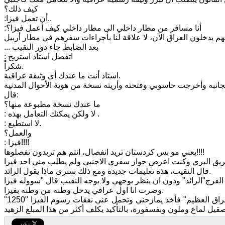
كيف ذلك؟
:أن تعمل فيزا..
:أنا مسافر من مطار داخلي الى مطار داخلي كيف أعمل فيزا؟
... بعد الضابط جاء دور النقيب
: اتفضل استاذ استريح
شكراً.
استاذ أنت ما عندك أي وثيقة عراقية.
نبه وأخرجت حاسوبي وفتحته وأريته نسخة من هوية الأحوال المدنية
قال:
ما عندك نسخة مطبوعة منها؟
: لا ولكن يمكنك التعامل بهذه .
: لا استطيع.
والعمل؟
: فيزا!!!!
يعني مو بس كردستان تريد انفصال، انتم هم تريدون تفصلوها!!!!
قال النقيب، هذه تعليمات جديدة ومع ذلك سنرى ماذا يقول الرائد.
وصرت انا اول عراقي يدخل وطنه من وطنه بفيزا.
ما خفف من غضبي تعامل النقيب والذي يبدو انه شعر بالإحراج من قوانين بلدنا "العراق العظيم" فأخذ يمازحني وتحمل عني نفقات رسوم الفيزا "1250"