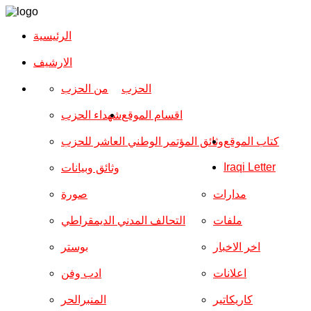
الرئيسية
الارشیف
الحزب
من الحزب
اقسام الموقع
شهداء الحزب
كتاب الموقع
وثائق المؤتمر الوطني العاشر للحزب
Iraqi Letter
وثائق وبيانات
مدارات
صورة
ملفات
التحالف المدني الديمقراطي
اخر الاخبار
بوستر
اعلانات
ادب وفن
كاريكاتير
المنبرالحر