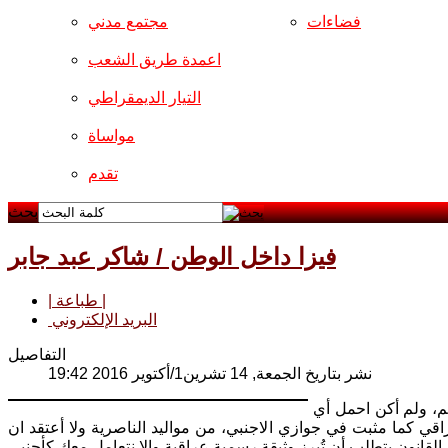
فضاءات
مجتمع مدني
اعمدة طريق الشعب
التيار الديمقراطي
مواساة
تقدم
بحث
فيزا داخل الوطن / شاكر عبد جابر
| طباعة |
البريد الإلكتروني
التفاصيل
نشر بتاريخ الجمعة, 14 تشرين1/أكتوير 2016 19:42
يم، ولم أكن احمل أي
اقي كما مثبت في جوازي الاجنبي، من مواليد الناصرية ولا أعتقد ان