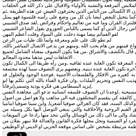
س المرقعة والتشبه بالأولياء والاقبال على ذكر الله في الحلقات
ثلون الا الكسالى من الناس الذين يحترفون العيش عن هذه الطريقة ,ثم
كما يتخيل للبعض أيضا بان كل من وضع على رأسه قلنسوة فهو يمثل
فلنترك القران وما فيه من تعاليم واحكام وفرائض ,لقد صدق الشبيبي
لفو العمائم بيضا مهنة دخلت على السواد وفلت أعظم المهن
لم تطو تلك على علم ومعرفة وانما تلك طيات من الرعن
واع فمنهم من هام بحب الله ,ومنهم من يدعي الاتصال المباشر بالله,
من قال بالكشف والاشراق .من هنا يكون التصوف بمعناه الشامل لجميع
الاتجاهات ليس مذهبا محدود المعالم .
المعرفة تكون الغاية عنده ثقافيه ,ومن رأه طريقا الى الكمال تكون
به كغيره من الافكار والفلسفات الأجنبية ,فوحدة الوجود والحلول قد
هذيب النفس وتحريم الملذات ,وان فكرة الفناء بالله التي تكلم بها ابو
يزيد البسطامي هي فكره بوذية وتسمى(نرفانا(.
والمسيحية ,لوجدنا ان التصوف فلسفه انسانيه تدعو الى مجاهدة النفس
س كالفقه كي ينقسم المختلفون فيه الى مذاهب ولا هو اصل من اصول
 القيم الروحية والأخلاقية والتي ينبغي التوصل اليها بكل وسيله من
د والى ما الى ذلك من الوسائل والتي نتخذ منها رادعا عن الموبقات
رد او الصنمية ونحل محلها فكرة القانون والعدالة فلا ننبهر بفلان من
لعظمة مرتبطة بشخص على اساس موقعه الحزبي او الديني او الوظيفي