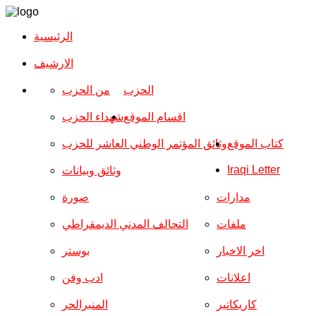
الرئيسية
الارشیف
الحزب
من الحزب
اقسام الموقع
شهداء الحزب
كتاب الموقع
وثائق المؤتمر الوطني العاشر للحزب
Iraqi Letter
وثائق وبيانات
مدارات
صورة
ملفات
التحالف المدني الديمقراطي
اخر الاخبار
بوستر
اعلانات
ادب وفن
كاريكاتير
المنبرالحر