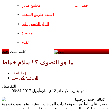
فضاءات
مجتمع مدني
اعمدة طريق الشعب
التيار الديمقراطي
مواساة
تقدم
بحث
ما هو التصوف ؟ / سلام خماط
| طباعة |
البريد الإلكتروني
التفاصيل
نشر بتاريخ الأربعاء, 12 نيسان/أبريل 2017 09:24
ان كذلك ,حيث ترجمها
حصرا على الطرق الصوفية ذات المذاهب السنيه ,بينما بقيت تسمية