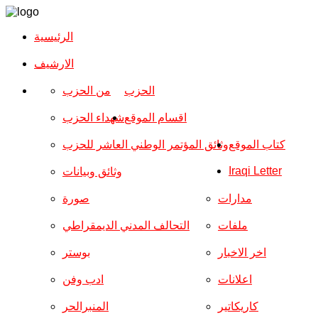
الرئيسية
الارشیف
الحزب
من الحزب
اقسام الموقع
شهداء الحزب
كتاب الموقع
وثائق المؤتمر الوطني العاشر للحزب
Iraqi Letter
وثائق وبيانات
مدارات
صورة
ملفات
التحالف المدني الديمقراطي
اخر الاخبار
بوستر
اعلانات
ادب وفن
كاريكاتير
المنبرالحر