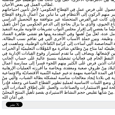
لطالبِ العمل فِي بعض الأحيان.
اولةِ الحصول عَلَى فرصِ عملٍ فِي القِطاعِ الحكومي؛ لأجلِ تأمين احتياجاتهم
نهم الركون إلى الانتظامِ فِي ما تباين مِنْ أعمالٍ بأروقةِ القِطاع
وَإن كانت غير الفرص المتحصلة غير متوافقة مع التحصيلِ الدراسي
ع الحيوي، وَالَّذِي ما يزال بحاجةٍ إلى الدعمِ الحكومي مِنْ أجلِ تأهيل
عوامل عدة، لعلَّ مِنْ أهمها وفِي المقدمة مِنها هو تفشي ظاهرة الفساد
 وظيفة. ومِن جملةِ الأسباب الأخرى الَّتِي فِي تفاقمِ نسب البطالة،
المحاصصة الَّتِي أساءت إلى كرامةِ الكفاءاتِ الوطنية، وساهمت فِي
ظيفيّة لما متاح مِنْ وظائفٍ شاغرة مع المُؤهّلات التعليميّة أو الخبرات
سبِين لإشغالها. ويضاف إلى ما تقدم استمرار وقوع القيادات الإدارية فِي
لنفط الخام فِي فعالياتٍ تشغيلية بنسبةٍ عالية عَلَى حسابِ الجانبِ
ادات الَّذين فرض عَلَى الكثير مِنهم اللجوء قسراً إلى ممارسةِ أعمال
البلاد مِنْ ظروفٍ صعبة ومعقدة، وبخاصة ما أفرزته العمليات الإرهابية
ية فِي بلادنا إيجاد معالجات مناسبة لمشكلة بطالة الشباب، وَالَّتِي مِنْ
لِ وضع اللبنات الاساسية لعمليةِ تطوير القطاع الصناعي وجعله قادراً
حة لنموِ الاستثمارات والصناعات، والعمل عَلَى إطلاقِ المبادرات الَّتِي
مِنْ شأنِها تقليص حجم النشاط الاستيرادي بقصدِ تأهيلِ المنتج المحليّ.
فِي أمَانِ الله.