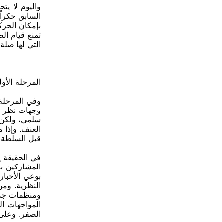
واليوم لا ي
السابق حكراً
بإمكان الحرك
تمنع قيام ال
التي لها صلة
المرحلة الأ
وفي المرحلة 
وجهات نظر مت
سلمي، ولكن ج
العنف. وإذا م
قبل السلطة ا
في الحقيقة إ
المشاركين ب
بوعي الأخبار
النظرية. وم
ومنظمات جديد
المواجهات ال
الصفر. وعلى 