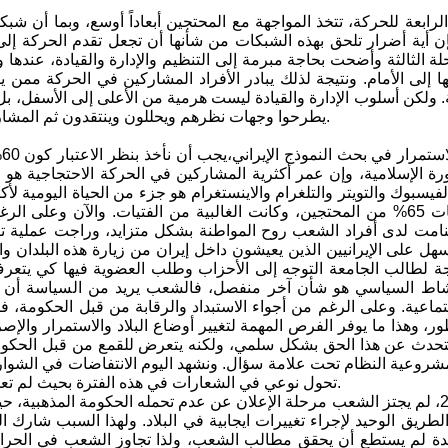
لرابعة للحركة، تتخذ المواجهة مع المحتجين أبعاداً أوسع، وبما أن شبك
ن أية أضرار تلحق بهذه الشبكات من شأنها أن تجعل تقدم الحركة إلى 
لة الثالثة وأضحت بحاجة مبرمة إلى التنظيم والإدارة والقيادة، عندها 
ا إلى الأمام. ونتيجة لذلك يبادر الأفراد المشاركين في الحركة ممن 
. ولكن أسلوب الإدارة والقيادة ليست هرمية من الأعلى إلى الأسفل، بل 
يطرحوا وجهات نظرهم ويحللون وينتقدون ثم المشاركة الفاعلة في اتخاذ القرارات وفي تنفيذها، وهذا ما يشير إليه كاستلز.
طلبة الجامعات 65% من المحتجين، وكانت الغالبية من الفتيات. والآن وع
هل على الإيرانيين الذين يعيشون داخل إيران من زيارة هذه البلدان وا
ة لطالب الجامعة التوجه إلى الأحزاب وطلب العضوية فيها كي يتعرف 
نشاط السياسي هو شأن آخر منفصل، فالشعب يريد من السياسة أن تس
جتماعية. وعلى الرغم من أجواء الاستبداد والرقابة من قبل الحكومة، فإ
ور، وهذا ما يوفر الفرص المهمة لتغيير أوضاع البلاد والاستمرار و
ه يتحدث عن هذا الحق بشكل سلمي، ولكنه يتعرض للقمع من قبل الحكوم
شروعية النظام تحت علامة سؤال. ونشهد اليوم الانتفاضات في الشوارع
تحول نوعي في الشعارات في هذه الفترة بحيث لم تعد لها أية حدود طبقية أو جغرافية كما كان الحال بالنسبة لحركة الخضر.
في عام 2009، لم يجتز الشعب مرحلة الإعلان عن عدم تحمله الحكومة المذهبية
لطريق الوحيد لإجراء تغييرات ايجابية في البلاد. ولهذا السبب شا
دة لم يستطع أن يحقق مطالب الشعب، ولذا تجاوز الشعب في الحراك 