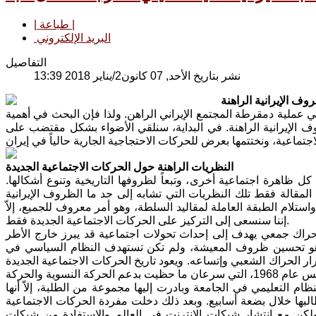
| طباعة |
البريد الإلكتروني
التفاصيل
نشر بتاريخ الأحد, 07 كانون2/يناير 2018 13:39
ف الإيرانية الراهنة
في عملية دمقرطة المجتمع الإيراني الراهن. ولذا فإن البحث في أهمية
 الإيرانية الراهنة. في البداية، سنلقي الأضواء بشكل مقتضب على
النظريات الراهنة حول الحركات الاجتماعية الجديدة
ل ظاهرة اجتماعية أخرى، وتبعاً لظروفها التاريخية وتنوع أشكالها.
لمقالة فقط تلك النظريات التي تشابه إلى حد ما الظروف الإيرانية
ستلام الطبقة العاملة لمقاليد السلطة، وهو أمر معروف للجميع، إلاّ
إننا سنسعى إلى التركيز على الحركات الاجتماعية الجديدة فقط.
اك جمعي يهدف إلى إحداث تحولات اجتماعية قد يبرز خارج الأطر
يدة هو تحسين ظروف المعيشة، ولم تكن تستهدف النظام السياسي في
ر الحراك الشعبي وإتساعه. ويعود تاريخ الحركات الاجتماعية الجديدة
ركة النسوية والحركة
ظام التعليمي في الجامعة وبادرت إليها مجموعة من الطلبة، إلاّ أنها
ها خلال بضعة أسابيع. وبعد ذلك دخلت مفردة الحركات الاجتماعية
ولكن مع انتشار شبكات الانترنت في العالم والاستفادة من شبكات