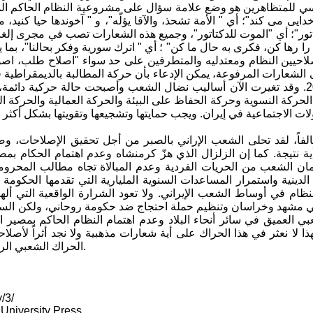
ي للمتظاهرين هو وضع علامة سؤال على مشروعية النظام الحاكم الموجو
دايى مى كند"؛ أي " الأمة تشحذ، والآقا يؤلّه"، و " آخوند‌ها حیا کنید، مم
تور"؛ أي "الموت للدكتاتور"، وجميع هذه الشعارات تصب في مجرى إلغ
را‌‌ رها کن، فکری به حال ما کن" ؛ أي " اترك سورية وفكر بحالنا"، بم
احيين النظام ومعتدليه والمتطرفين على حد سواء "اصلاح طلب، اصولگر
لى الشعارات المرفوعة، يمكن الإدعاء بأن حركة المطالبة بالديمقراطي
في عام 2009. وقد تغيرت الآن أساليب نضال الشعب وأصبحت حالة حركية دا
 الحركة النسوية وحركة الحفاظ على البيئة والحركة العمالية والحركة
لفاً، لقد تحلى الشعب الإراني بالصبر من أجل تحقيق الإصلاحات، وصا
 نتيجة. كما إن الزلزال الذي هزّ كرمنشاه وعدم اهتمام الحكام بمص
ان الشعب من الحريات الفردية وعدم المبالاة تجاه مطالب المحرومي
دينية واستمرار المساعدات السنوية المليارية التي تقدمها الحكومة 
نظام في أوساط الشعب الإيراني. ولا تعود الشرارة الواقعية التي أل
 مشهد وخراسان وتنظيم حملة احتجاج ضد حكومة روحاني، ولكن السبب 
عبي العميق في سائر أنحاء البلاد وعدم اهتمام النظام الحاكم بمصير ال
هذا لا نعثر في هذا الحراك على أية شعارات مذهبية ولا نجد أثراً لأص
الحراك الشعبي الراهن، فإن الحركة ستجدد نفسها في جولة أخرى بشكل أكثر قوة وعزم.
/3/
 University Press