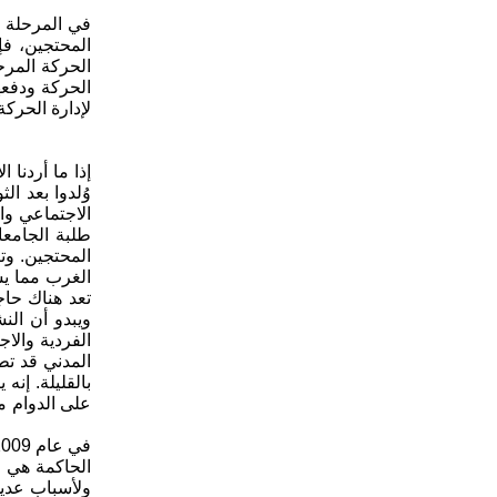
في المرحلة ا
المحتجين، فإ
الحركة المرح
الحركة ودفعه
لإدارة الحركة
الغرب مما يس
تعد هناك حاج
ويبدو أن ال
الفردية والا
المدني قد تط
بالقليلة. إن
على الدوام م
الحاكمة هي ا
ولأسباب عدي