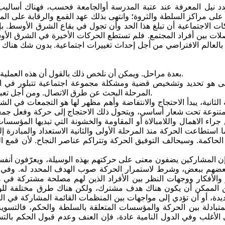
تحدد نيل المعرفة عند عتبة المدرسة أوالجامعة فحسب، فهناك أسالي
 على مراكز السلطة والثروة؛ وانتهى بذلك عهد القمع والرقابة على الم
ات الاجتماعية أن تبلغ هذا الحد وأن تجول في بقاع الشرق الأوسط. ب
صلات بين أفراد المجتمع. فلم تستطع الحركات الأخيرة في الشرق الأ
 بالعالم الافتراضي من أجل إحداث تغييرات اجتماعية. بدون شك هناك تأ
تمر الحركات الجديدة، باعتبارها عملية (Process) ، بعدة مراحل. ويمكن أن نلخص ذلك بالقول أن هذه العملية تمر بأربعة مراحل.
ولى هو تحديد وتشخيص قضية ومشكلة مجموعة اجتماعية تتبلور في ا
المرحلة البحث عن طرق الاتصال. ومن أجل تعبئة القوى، تقوم شبكات التواصل الاجتماعي بدور الصلة في عالم اليوم.
الثانية، يبدأ الاحتجاج والانتفاضة وأهم مظهر لها هو التجمعات في ا
نوعة تحت شعار أساسي، ويتحول ذلك الاحتجاج إلى حركة وفعل جمعي 
راء الاهمال واللامبالاة أو المقاومة والخشونة التي تبديها المؤس
ا استطاعت الحركة منذ المرحلة الأولى والثانية الاستعداد والمبادرة 
لحاكمة. وسيحالف التوفيق الحركة وتتراكم عناصر النجاح. لأن قمع
ن المشاركين يضفون معنى على حركتهم بهذه الوسيلة، ويعرّفون أنف
عضهم ببعض، وشرط لاستمرار الحركة صوب الهدف المحدد له. وفي ال
 والأفكار ووجهات النظر بين الأفراد الذين لهم مصلحة مشتركة في هذ
ن الممكن أن يكون هناك هدف مشترك، ولكن هناك طرق مختلفة للو
ة، أو أن تؤدي إلى مواجهات بين المنظمات القائمة المشاركة في ال
متبادلة بين الحركة والمؤسسات المتعلقة بالسلطة والحكم، فالتسوية
الأغلب وفي الدول النامية عادة، فإن العنف وعدم قبول الحكم بالتسو