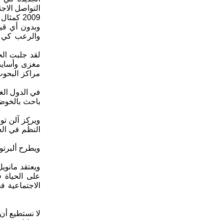
التواصل الاج
2009 كم
وبدون أي قي
والرعب كي لا
لقد جلبت الح
مغزى وأسايب 
مراكز البحوث 
في الدول الغ
باحث بالخوض 
ويركز آلن تو
النظُم في ال
ويعتقد مانوي
الاجتماعية 
لا نستطيع أن 