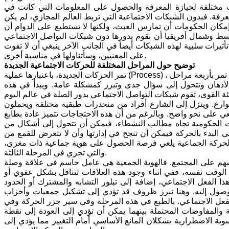
ب مختلفة لحيازة المعرفة والحصول على المعلومات التي كانت في
عرفة. فبدون الشبكات الاجتماعية التي تربط العالم المجازي، لم يكن
إمكان الحكومات أن تمارس العبث، ولكنها لا تستطيع على الدوام أن
وسط وشمال أفريقيا أن تقوم بدورها دون شبكات التواصل الاجتماعي
ثيرات سلبية لهذه الشبكات أيضاً في الجانب الآخر ينبغي أن لا تفوت
على المعنيين، وسأتناولها في مناسبة أخرى.
توضيح حول المراحل المختلفة للحركات الاجتماعية الجديدة
لأذهان وتتحول إلى سؤال جدي وتبرز كمشكلة عامة. ويبدأ في هذه
لشوارع. وينزل إلى الشارع أفراد من منحدرات طبقية مختلفة ويحملون
على نحو واضح. وبالرغم من أن هذه الاحتجاجات تتميز عادة بطابع
سات الحكومية تجاه مطالب النشطاء، فيمكن أن تتحول إلى أشكال من
إلى البدء بالحركة فيمكن أن تنجح في إدارتها وأن لا تتعرض للقمع من
 الحركة الجماعية يلغي فرصة الحصول على هوية جماعية ذات مغزى،
والتي تجري في المرحلة الثالثة.
سهم على المجتمع. فالهوية الجمعية هي عامل حاسم في علاقة وصلة
وقت نفسه، ففي اثناء وجود هذه العلاقات تتناقل بشكل عفوي أو
ا الفعل الاجتماعي، إضافة إلى تبلور التشابه والمشترك أو الحدود
صول إليه. وهنا تبرز ظروف قد تؤدي إلى تشكيل جمعيات وأحزاب
فعل الاجتماعي. بالطبع في هذه المرحلة وفي سير جزر الحركة وفي
 والمفاوضات المحتملة بينهما يمكن أن تؤدي إلى العودة إلى نقطة
ية الاضطرارية يشكلان المانع الأساسي أمام التغيير مما يؤدي إلى