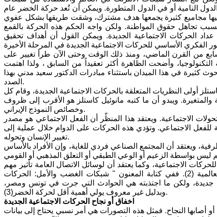
لدول النامية أو في الدول المتطورة. ويمكن أن تُعد حركة الخضر عام
ركت فيها مجاميع كثيرة يجمعها هدف مشترك، وشقت طريقها بشكل عفوي
سبب تجاهل حقوق المواطنة. ولكن واجه الحكم هذه الحركة بالقمع
عداد الحركات الاجتماعية الجديدة. ويمكن القول أن أهداف تحقيق
لسابع من القرن الماضي، ومنذ ذلك الوقت وحتى الآن طرأ تغيير على
كنولوجيا، وأضحت الظاهرة أكثر تعقيداً من السابق ، ولذا اهتمت
حوث كثيرة في هذا الميدان باستثناء مبادرات الدكتور سعيد مدني بهذا
الصدد.
تلز أولى النظريات المتعلقة بالحركات الاجتماعية الجديدة، وقام كل
لمتغيرة. ويبدو أن ما كتبه مانوئيل كاستلز هو الأقرب إلى ظروف
وخصائص النموذج الإيراني.
حولات الاجتماعية. ويعتقد هذا المنظّر أن الفعل الاجتماعي هو مصدر
عة للفعل الاجتماعي. وتؤدي هذه الحركات على الدوام خلال عملية إلى
تغيير الإنسان وتحوله.
بإنفعالات ظرفية، ويعتقد أن المجتمع الصناعي فردي للغاية، وإن الأفراد بالأساس
حركات الاجتماعية، وكما يعتقد أن لوسائل الاتصال العامة تأثير مهم
على الحياة في أيامنا، ويتحدث عن القدرة التي تتمتع بها الاتصالات في القرية العالمية (2). ففي كتابة المعنون " شبكات الغضب والأمل: الحركات
ة جديدة، ولكن ما اجتذبته هي الحوادث التي جرت في تونس ومصر،
وبدليل غير معروف يولي أهمية أقل لحركة الخضر(3).
اخفاق أو نجاح الحركات الاجتماعية الجديدة
أو أصابها النجاح. فمثل هذه التصورات هي أمر نسبي يحتاج إلى بيانات