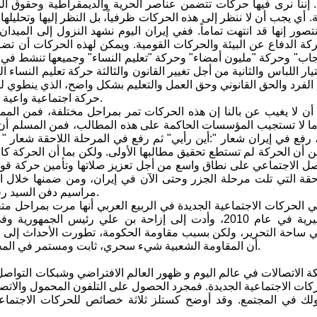
 إننا نرى فيها حركات تتضمن عناصر الحرية والديمقراطية وحقوق ال
ي يجب أن لا ننظر إلى هذه الحركات ظرفياً، بل النظر إليها وتحليلها
تصور إنها قد انتهت تماماً. ففي إيران اليوم نشهد النزول إلى الميدا
كة الدفاع عن البيئة والحركات القومية. ويمكن لهذه الحركات أن ت
جاب" وحركة "مليون أمضاء" وحركة "تعليم النساء" وجميعها تنشط في إ
ار اللباس والثانية من أجل تغيير القانون والثالثة حركة تعليم النساء 
لفرد والحق القانوني وحق العمل والتعليم بشكل واضح، الذي ينطوي للو
حركة اجتماعية واعية تطرح مطالب سياسية معينة بأساليب وطرق سلمية في آفاق نشاطها.
 أن لا يغيب عن بالنا إن هذه الحركات تمر بمراحل مختلفة، فمن ال
 أن الحركة لم تستطع تحقيق مطالبها الأولى. ولكن بما أن الحركة كان
ل الاجتماعي على نطاق واسع من أجل تعزيز صلاتها وتأمين حركة قواه
حقة التي تلت مرحلة الجزر وحتى الآن في إيران، ومن ضمنها خلال ان
مراسيم دفن السيد رفسنجاني، حيث أكد المشاركون على المطالب التي رفعوها عام 2009.
ي الحركات الاجتماعية الجديدة في الربيع العربي أنها مرت بمراحل م
أن المقاومة الشعبية شيء سحري، ثابت ومستمر في المجتمعات تتناسب مع الظروف التاريخية للمجتمع وتبرز بأشكال متفاوتة.
 الاتصالات في عالم اليوم و ظهور العالم الافتراضي وشبكات التواصل ال
كات الاجتماعية الجديدة. فمجرد الحصول على التلفون المحمول والاتص
لك في المجتمع. وقد أوضح كستلز ثلاثة خصائص للحركات الاجتماعية 