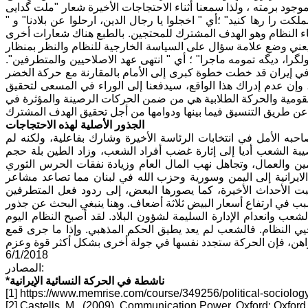
د برمته ، ولذا سمعنا أثناء الاحتجاجات الأخيرة شعار "ملت گدايى
لکت را‌‌ رها کنید" ؛أي " اخجلوا يا رجال الدين، ارحلوا عن بلادنا" و "
اء النظام وهو الهدف المشترك للمحتجين. بالطبع هناك شعارات أخرى
ا يعني وضع علامة سؤال على السياسة الخارجية للنظام والنظر بمنظار
ا، دیگه تمومه ماجرا" ؛ أي " انتهى عهد الاصلاحيين والمتطرفين".
ة في إيران قد خطت خطوة كبرى إلى الأمام بالمقارنة مع حركة الخضر
ئمة، وإن عدم إدراك هذا الواقع، سيدفعنا إلى الوراء في المسعى لتحقيق
 القومية والحركة الطلابية هي من ضمن الحركات الرصينة والمؤثرة في
الجذور الأصلية لهذه الاحتجاجات
حبه الأمل في انتخابات الرئاسة الأخيرة وشارك بفاعلية، ولكنه لم
يبة الشعب أديا إلى إثارة غضب أفراد الشعب، وزاد الطين بلة حجم
ن والعمال، وتجاهل نهب المال العام وزيادة نفقات الحرس الثوري
الايرانية إلى اليمن وسورية وحزب الله في لبنان مما تصاعد مشاعر
هبت الأحداث الأخيرة، كما يصورها البعض، إلى ردود فعل المتطرفين
في ارتفاع أسعار البيض ثلاثة أضعاف. وهنا ينبغي البحث عن جذور
شعب وانعدام الإدارة السليمة لشؤون البلاد. لقد أصبح النظام اليوم
لاحيي النظام. فالشعب لم يعد يطيق الحكم المذهبي. وإذا ما جرى قمع
6/1/2018
المصادر:
*ناشطة في الحركة النسائية الإيرانية
[1] https://www.memrise.com/course/349256/political-sociology
[2] Castells, M., (2009), Communication Power. Oxford: Oxford