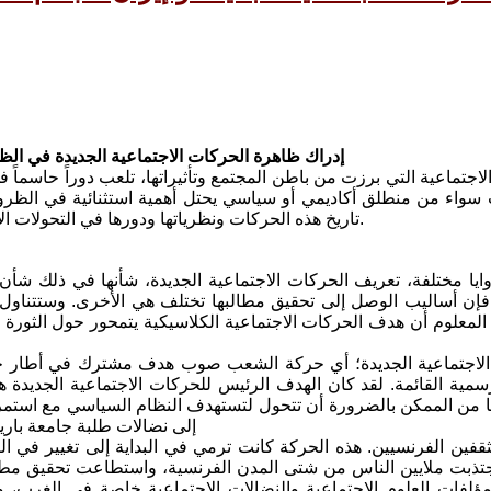
إدراك ظاهرة الحركات الاجتماعية الجديدة في الظرو
اجتماعية التي برزت من باطن المجتمع وتأثيراتها، تلعب دوراً حاسماً 
سواء من منطلق أكاديمي أو سياسي يحتل أهمية استثنائية في الظروف
تاريخ هذه الحركات ونظرياتها ودورها في التحولات الاجتماعية، ونختتمها بعرض للحركات الاحتجاجية الجارية حالياً في إيران.
يا مختلفة، تعريف الحركات الاجتماعية الجديدة، شأنها في ذلك شأن ك
فإن أساليب الوصل إلى تحقيق مطالبها تختلف هي الأخرى. وستتناول ا
 المعلوم أن هدف الحركات الاجتماعية الكلاسيكية يتمحور حول الثورة وا
الاجتماعية الجديدة؛ أي حركة الشعب صوب هدف مشترك في أطار حر
لرسمية القائمة. لقد كان الهدف الرئيس للحركات الاجتماعية الجد
نها من الممكن بالضرورة أن تتحول لتستهدف النظام السياسي مع استمرا
إلى نضالات طلبة جامعة باريس عام 1968، التي سرعان ما حظيت بدعم الح
ثقفين الفرنسيين. هذه الحركة كانت ترمي في البداية إلى تغيير في الن
ذبت ملايين الناس من شتى المدن الفرنسية، واستطاعت تحقيق مطالب
ؤلفات العلوم الاجتماعية والنضالات الاجتماعية خاصة في الغرب، 