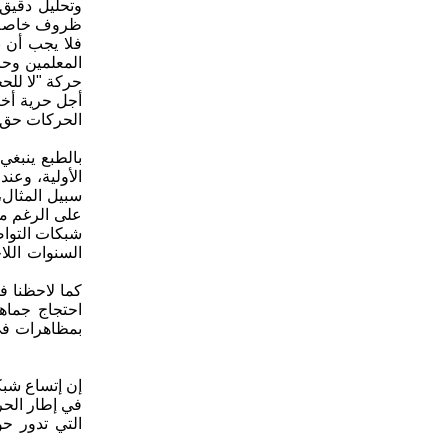
وتحليل دقيق.
ظروف خاصة. أ
فلا يجب أن ن
المعلمين وحر
حركة "لا للح
أجل حرية أختي
الحركات حق ا
بالطبع ينبغي
على الرغم من
شبكات التواص
السنوات اللا
كما لاحظنا ف
إن إتساع شبكة
في إطار الحر
التي تدور حو