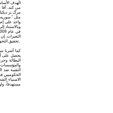
الهدف الأساس
مى كند، آقا خ
مرگ بر دیکتا
مثل " سوریه 
واحد على إصل
وبالاستناد إ
التغيرات. إن
تحقيق التحولات الاجتماعية في إيران. ويجب حمايتها وتشجيعها وتقويتها بشكل أكثر عن طريق التنسيق فيما بينها ودوامها من أجل تحقيق الهدف المشترك.
كما أشرنا سا
يحصل على أية
البطالة وحرم
والمؤسسات ال
النقمة ضد ال
الحكوميين في
الاستياء الش
مستهدفاً، ول