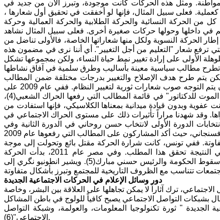
مواطنة. ومثل هذه الحركات كانت موجودة، وتبرز الآن من جديد في
 كعملية. فعلى سبيل المثال، فإنها لو أخفقت في تحقيق أول شعارها ،
ن كل من الحركة النسائية والحركة الطلابية والحركة العمالية وحركة
ضم في داخلها وحولها حركات صغيرة أخرى. فعلى سبيل المثال نشاهد
طار الحركة النسوية ولكل منها شعاراتها الخاصة، فالأولى تناضل من
التي ترفع شعار "التعليم من أجل التغيير". أي أننا نرى في مضمون هذه
هلة الأولى على إرادة تغيير نمط حياة النساء، ولكن بمجموعها تشكل
ممكن يتم طرح هدف الإصلاح والتغيير بدرجات مختلفة ضمن المطالب
الأولية، وعندما لا تستجيب المؤسسات الحاكمة على هذه المطالب، فمن المسلم أن يتم التوجه صوب شعارات ثورية لتغيير النظام. ففي عام 2009 على
سبيل المثال، رفع في إيران شعار ":أين رأيي" ثم رفع في المرحلة اللاحقة شعار " الموت للدكتاتور" في قائمة المطالب التي رفعها الحراك الشعبي(4)،
ت عفوية وبدون قيادة ميدانية بمعناها الكلاسيكي، فإنها استفادت من
ا. وقد شهدنا مراراً تأثيرات ذلك على مستوى الحراك الاجتماعي في
تخابات الدورة الأولى لانتخاب حسن روحاني في الدورة الثانية وفي
تفاوتة. ففي تونس، كانت شرارة الحركة مقتل بائع وتحولت إلى موجة
احتجاج جماهيرية في عام 2010، وأدت إلى إزاحة بن علي رئيس الجمهورية وفي النتيجة تحقق هذا المطلب. وفي مصر عام 2011، بدأت الحركة
بمظاهرات في ساحة التحرير، ولكن بسبب مقاومة الحكومة، تطورت الأحداث إلى سقوط الحكومة والرئيس حسني مبارك(5). ويشير انطونيو نگري إلى
دور وسائل الإعلام في الحركات الاجتماعية الجديدة
اجتماعي، ترك آثاراً لا يمكن تجاهلها على العلاقة بين البشر، وخاصة
ال بشبكات التواصل الاجتماعي يصبح كافياً للولوج في باطن المشاكل
الجديدة " ثورة تكنولوجيا المعلومات، والعولمة، وشبكة التواصل
الاجتماعي"(6).