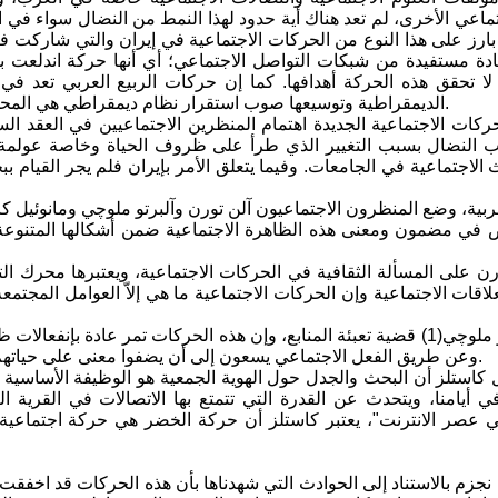
تماعي الأخرى، لم تعد هناك أية حدود لهذا النمط من النضال سواء في ا
ثال بارز على هذا النوع من الحركات الاجتماعية في إيران والتي شا
ادة مستفيدة من شبكات التواصل الاجتماعي؛ أي أنها حركة اندلعت ب
 تحقق هذه الحركة أهدافها. كما إن حركات الربيع العربي تعد في 
الديمقراطية وتوسيعها صوب استقرار نظام ديمقراطي هي المحور الفكري الأساسي للحركات الاجتماعية الجديدة في المرحلة الأخيرة.
ركات الاجتماعية الجديدة اهتمام المنظرين الاجتماعيين في العقد ا
النضال بسبب التغيير الذي طرأ على ظروف الحياة وخاصة عولمة الت
الاجتماعية في الجامعات. وفيما يتعلق الأمر بإيران فلم يجر القيام بب
ربية، وضع المنظرون الاجتماعيون آلن تورن وآلبرتو ملوچي ومانوئيل كاس
في مضمون ومعنى هذه الظاهرة الاجتماعية ضمن أشكالها المتنوعة وا
رن على المسألة الثقافية في الحركات الاجتماعية، ويعتبرها محرك الت
علاقات الاجتماعية وإن الحركات الاجتماعية ما هي إلاّ العوامل المجتم
ويطرح ألبرتو ملوچي(1) قضية تعبئة المنابع، وإن هذه الحركات تمر عادة 
وعن طريق الفعل الاجتماعي يسعون إلى أن يضفوا معنى على حياتهم ليس بواسطة الزعيم أو الوعي الطبقي أو التعلق المذهبي أو القومي.
ل كاستلز أن البحث والجدل حول الهوية الجمعية هو الوظيفة الأساسية لل
في عصر الانترنت"، يعتبر كاستلز أن حركة الخضر هي حركة اجتماعي
نجزم بالاستناد إلى الحوادث التي شهدناها بأن هذه الحركات قد اخفقت 