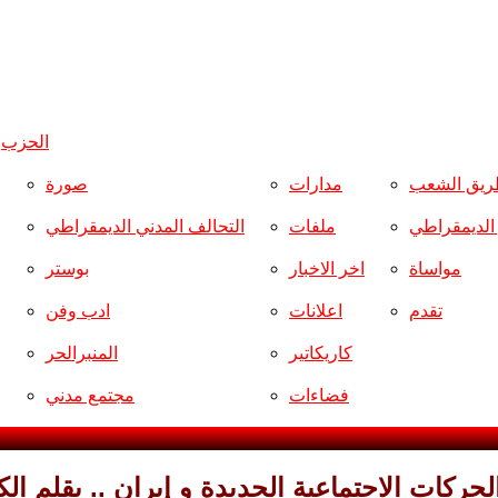
الحزب
و
ريق الشعب
مدارات
صورة
ر الديمقراطي
ملفات
التحالف المدني الديمقراطي
مواساة
اخر الاخبار
بوستر
تقدم
اعلانات
ادب وفن
كاريكاتير
المنبرالحر
فضاءات
مجتمع مدني
لحركات الاجتماعية الجديدة و إيران .. بقلم الك