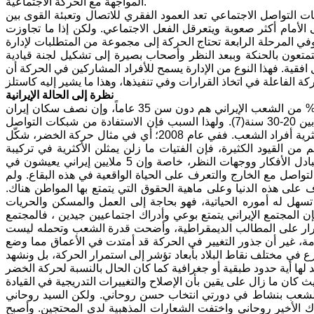
المواجهة مع الحركة الاجتماعية.
ات التواصل الاجتماعي تعد العمود الفقري للاتصال وتعبئة القوى بين
الأمام أكثر صعوبة ويتعرقل الفعل الاجتماعي. ولكن إذا ما تجاوزت
وفي المرحلة الرابعة تحتاج الحركة إلى مجموعة من المتطلبات لإدارة
يتمتعون بالحنكة وببعد النظر وأصحاب بصيرة إلى تشكيل لجنة قيادية
افقية. فهذا النوع من الإدارة يسمح للأفراد المشاركين في الحركة أن
نظرة إلى الحالة الإيرانية
إذا ما أردنا الاستمرار في بحث النموذج الإيراني،يجب أن نأخذ بنظر الاعتبار كون 60% من الشعب الإيراني هم دون سن 35 عاماً، وإن نصف سكان إيران
وُلدوا بعد الثورة الإسلامية، وإن عمر أكثرية المشاركين في الحركة الاحتجاجية هو بين 20-30 سنة(7). ولهذا السبب فإن الاستفادة من شبكات التواصل
الاجتماعي والفيسبوك والتويتر والتلغرام والاينستغرام هو جزء من الحياة اليومية لأكثرية أفراد الشعب. ففي عام 2008؛ أي في مثال حركة الخضر، شكّل
لى الرغم من القيود الكثيرة، فإن الفتيات ما زلن يمثلن الأكثرية في تركيبة
المحتجين. وتنامت لدى أفراد الشعب روح المواطنة بشكل متزايد، وراجت عملية تبادل الأفكار ووجهات النظر، خاصة وإن 5 ملايين إيراني يعيشون في
لتواصل مع الخارج والتعرف على الحياة الواقعية في هذه البقاع. ولم
على هذه الدنيا وعلى ماهية الحقوق التي يتمتع بها المواطن هناك.
هل له أموره الحياتية، فهو بحاجة إلى العمل والمسكن والحريات
ن المجتمع الإيراني يتمتع بوعي وأدراك اجتماعيين جيدين ، فالمجتمع
الإصرار على المطالب الديمقراطية، وأضحت قدرة الشعب وتحمله ليست
ة، غير أن جذور التغيير في الحركة قد أمتدت في الأعماق مما وضع
 في مختلف نقاط البلاد بأبعاد تؤشر إلى استمرار الحركة، بل ونشهد
، حيث كان ما زال على يقين بأن الإصلاح والتغييرات التدريجية في القيادة
رك الشعب بنشاط في دورتي انتخاب حسن روحاني. ولكن السيد روحاني
الأخير روحاني واختفت الشعارات المذهبية لدى المحتجين. وأصبح