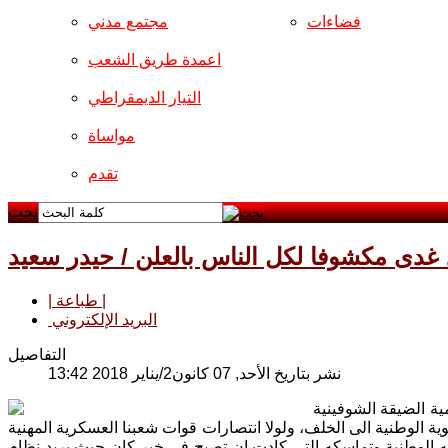
فضاءات
مجتمع مدني
اعمدة طريق الشعب
التيار الديمقراطي
مواساة
تقدم
بحث
د غدى مكشوفا لكل الناس بالعلن / حيدر سعيد
| طباعة |
البريد الإلكتروني
التفاصيل
نشر بتاريخ الأحد, 07 كانون2/يناير 2018 13:42
ية الضيقة الشوفينية
ة الوطنية الى الخلف، ولولا انتصارات قوات شعبنا العسكرية المهنية
ه الوطنية وتماسكه التي كادت ان تصبح في خبر كان حيث يريد نظام