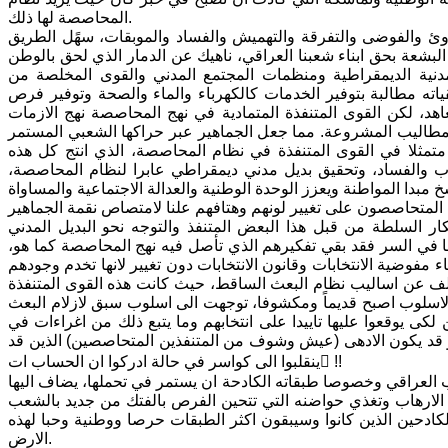
المحاصصة لها ذلك.
ئ والفوضى والتفرقة والتهميش والفساد والموبقات، سهًل الطريق
لبشعة بحق ابناء شعبنا العراقي، ناهيك عن الدمار الذي لحق بالوطن
لمدنية الديمقراطية ومنظمات المجتمع المدني والقوى المخلصة من
ياته مطالبة بتوفير الخدمات كالكهرباء والماء والصحة وتوفير فرص
 لكن القوى المتنفذة المتمادية في نهج المحاصصة نهج الازمات
طاليب المشروعة. مما جعل الجماهير عبر حراكها الشعبي المستمر
تمثلا في القوى المتنفذة في نظام المحاصصة، الذي انتج كل هذه
رهاب والفساد، وتحقيق بديل مدني ديمقراطي عابرا لنظام المحاصصة،
المتحاصصون على تغيير لونهم وهتافهم علنا لامتصاص نقمة الجماهير
ر السلطة من قبل هذا البعض المتنفذ والتوجه نحو البديل المدني
 اما في السر فقد بقي تفكيرهم الذي تأصل فيه نهج المحاصصة كما هو،
مفوضية الانتخابات وقانون الانتخابات دون تغيير لانها تخدم وجودهم
تلف عن اساليب نظام البعث الساقط، حيث كانت هذه القوى المتنفذة
ا الاسلوب اصبح قديماً ومكشوفا، توجهت الى اسلوب سبق لازلام البعث
كى يوقعوا عليها تاييدا على انتخابهم وما يتبع ذلك من اغراءات في
ب فهو قد يكون الادهى (عيش وشوف من المتنفذين المتحاصصين) الذين قد
ينقلبوا الى كواسر في حالة ادركوا ان الحساب ات ّ!!
 العراقي وخصوصا طبقاته الكادحة ان يستمر في تحملها، يضاف اليها
 الارهاب وتغذي حواضنه التي تتحين الفرص بالفتك من جديد بالشعب
كادحين الذين كانوا وسيبقون اكثر الطبقات حرصا ووطنية وحبا لهذه
الارض.