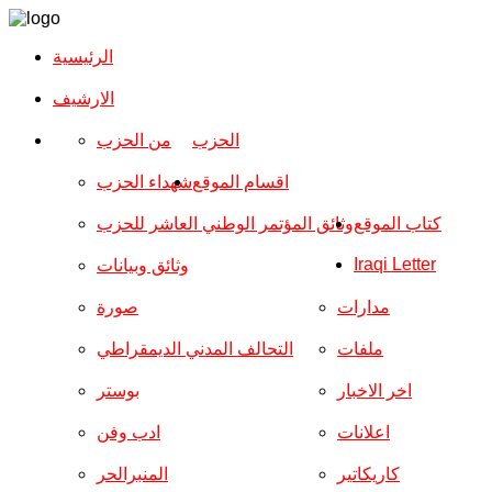
الرئيسية
الارشیف
الحزب
من الحزب
اقسام الموقع
شهداء الحزب
كتاب الموقع
وثائق المؤتمر الوطني العاشر للحزب
Iraqi Letter
وثائق وبيانات
مدارات
صورة
ملفات
التحالف المدني الديمقراطي
اخر الاخبار
بوستر
اعلانات
ادب وفن
كاريكاتير
المنبرالحر