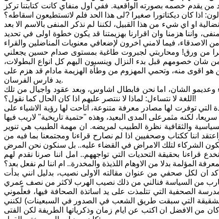
جد من يقدم خصمه بصورته الواقعية. ففي اول منفاي كانت كتابتنا تركز
: اذا كان ديكتاتورا صغيرا ?لى هذا الحد فلم لاتستطيعون اسقاطه؟
لية او اي شيء من هذا القبيل، لكننا لم نذكر المنفى بالاسم الا بعد
منفى، واننا هزمنا وان اقرارنا بهزيمتنا قد يكون خطوة اولى في تحديد
 نمرا من ورق! ومحاربتي لجبروت طاغية بمستوى صدام حسين يجعلني
ن شان خصومهم قبل بدء النزال وينسبون اليهم كل انواع البطولات،
من هو اقوى منه، وتحمي المهزوم من وطأة الهزيمة مادام قد هزم على
يد فارس الفرسان.
اء وعديمو الشان، اما نحن فابطال اشاوس، وبعد عقود واجيال من تلك
اللغة لا نتساءل: لماذا لا ننتصر عليهم اذا كان الحال كما نقول؟!
 التي توفرت لها مصادر معرفة متنوعة، اتاحت لها رؤية الاشياء على
السياسية والثقافية نظرة الطبيب لمريضه. ان مهمة الطبيب هي تنوير
قد اننا ككتاب وصحفيين اذا لم نصارح قراءنا ومجتمعنا بما فيه من
نخدع قراءنا بحقيقة التحديات التي تواجههم.. امل اننا صرنا نقدم لهم
د ان لكل صحفي من عنوان مقالته الاولى نصيب، بدليل انني بدأت
درسة الصحفية التي تتلمذت على يد اساتذة الصحافة فيها، فعلّموني
 الشقيقة التي سبقت طريق الشعب في الصدور في السبعينات) لكنني
ان من الافضل ان اكتب عن ايام زمان وذكرياتها الطريفة لكن الفتى