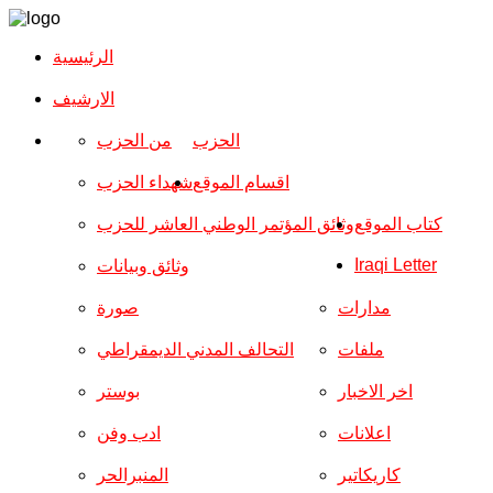
الرئيسية
الارشیف
الحزب
من الحزب
اقسام الموقع
شهداء الحزب
كتاب الموقع
وثائق المؤتمر الوطني العاشر للحزب
Iraqi Letter
وثائق وبيانات
مدارات
صورة
ملفات
التحالف المدني الديمقراطي
اخر الاخبار
بوستر
اعلانات
ادب وفن
كاريكاتير
المنبرالحر