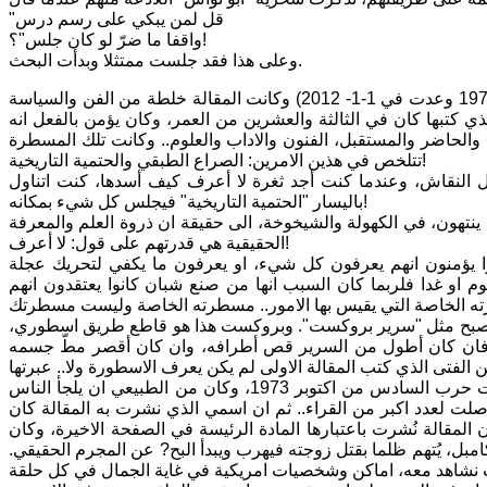
"قل لمن يبكي على رسم درس
واقفا ما ضرّ لو كان جلس"؟!
وعلى هذا فقد جلست ممتثلا وبدأت البحث.
كنت قد عدت من منفى امتد لاربعة وثلاثين عاما متصلة (غادرت العراق في 2-10-1978 وعدت في 1-1- 2012) وكانت المقالة خلطة من الفن والسياسة
ذي كتبها كان في الثالثة والعشرين من العمر، وكان يؤمن بالفعل انه
والحاضر والمستقبل، الفنون والاداب والعلوم.. وكانت تلك المسطرة
تتلخص في هذين الامرين: الصراع الطبقي والحتمية التاريخية!
ل النقاش، وعندما كنت أجد ثغرة لا أعرف كيف أسدها، كنت اتناول
باليسار "الحتمية التاريخية" فيجلس كل شيء بمكانه!
 ينتهون، في الكهولة والشيخوخة، الى حقيقة ان ذروة العلم والمعرفة
الحقيقية هي قدرتهم على قول: لا أعرف!
وا يؤمنون انهم يعرفون كل شيء، او يعرفون ما يكفي لتحريك عجلة
ليوم او غدا فلربما كان السبب انها من صنع شبان كانوا يعتقدون انهم
ي تصبح مثل "سرير بروكست". وبروكست هذا هو قاطع طريق اسطوري،
ر، فان كان أطول من السرير قص أطرافه، وان كان أقصر مطّ جسمه
كنت مأخوذا بضربة الحظ التي رافقت خطوتي الاولى ، ففي يوم نشر المقالة وقعت حرب السادس من اكتوبر 1973، وكان من الطبيعي ان يلجأ الناس
ت لعدد اكبر من القراء.. ثم ان اسمي الذي نشرت به المقالة كان
مقالة نُشرت باعتبارها المادة الرئيسة في الصفحة الاخيرة، وكان
 يُتهم ظلما بقتل زوجته فيهرب ويبدأ البح? عن المجرم الحقيقي.