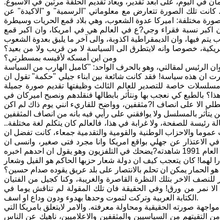
ن في اليوم، على ابعد تقدير، ويعاد تقديم الحلقة مرتين في الاسبوع.
 كانت تلك الصورة تتعارض مع معلوماتي "الرسمية" و "الاكيدة" عن
 صورة مختلفة: اميركا عدوة الشعوب، وهي بلاد قمع الحريات وسيطرة
ان اكبر نسبة فقراء وجي?ع في العالم هي في امريكا، وان اكبر قمع
يكية، خصوصا وانه لايتطرق الى السياسة لا من قريب ولا من بعيد؟
ومن اين أمسكه لأقيسه بمسطرتي؟
رت ان هذه سياسة! فقد كانت شائعة بين ابناء جيلي "حكمة" تقول ان
مسلسلات خاصة للتصدير للعالم الثالث وظيفتها تقديم صورة جميلة
هذا؟ بالطبع كي نعجب بها ونتأثر بابطالها فنقلدهم ونصبح اميركان في
ينطلي الا على انصاف ا?مثقفين، وواضح للقاريء انني يوم ذاك لم اكن
 رئيسة للصفحة، ولا غرابة في هذا، فالعالم كان يتكلم لغة مختلفة..
ث عموما والاحزاب الوطنية والقومية والتقدمية جمعاء، كانت تفضل ان
 في الاعتذار عن جهلي بواقع امريكا وانا مجرد فتى صغير، وانسى ان
صدام حسين نفسه كان اكثر جهلا مني بها؟ فهو بعد ان دخل معها الحرب الاولى في العام 1991 شاهدته?يضحك في التلفزيون وهو يقول ان احدهم اخبره
را لهما! كان يتعجب كيف ان دولة شعار حزبها الحاكم هو الفيل وشعار
لنصف الاخر بتلك النظرة القاصرة والغريبة، وكنا كجيل من الفتيان
الا نمر من ورق! وفي الحقيقة فان تلك المقولة لم تناقش يوما في
الكتابة العربية وتركت لتموت وحدها بهدوء ودون وداع او اسف.
هة صورته الحقيقية ومحاولة معرفته. والامر لايتعلق بامريكا التي
 التقيتهم من السياسيين والمثقفين والاعلاميين، ناهيك عن الناس