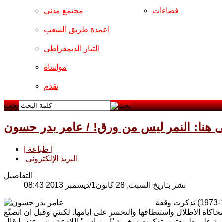
فضاءات
مجتمع مدني
اعمدة طريق الشعب
التيار الديمقراطي
مواساة
تقدم
بحث
ى هنا: النمر ليس من ورق! / عامر بدر حسون
| طباعة |
البريد الإلكتروني
التفاصيل
نشر بتاريخ السبت, 28 كانون1/ديسمبر 2013 08:43
عندما وقفت في ارشيف "طريق الشعب" باحثا عن مقالتي الاولى (نشرت في 6-10-1973) تذكرت وقفة
كاة الاطلال واستنطاقها والتحسر على ايامها. لكنني وقبل ان اتصنّع