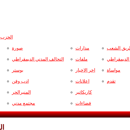
الحزب
و
ريق الشعب
مدارات
صورة
ر الديمقراطي
ملفات
التحالف المدني الديمقراطي
مواساة
اخر الاخبار
بوستر
تقدم
اعلانات
ادب وفن
كاريكاتير
المنبرالحر
فضاءات
مجتمع مدني
ال