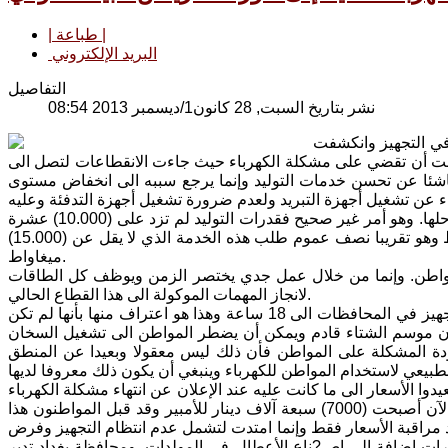
| طباعة |
البريد الإلكتروني
التفاصيل
نشر بتاريخ السبت, 28 كانون1/ديسمبر 2013 08:54
ع في التجهيز وانكشفت
طاعت أن تقضي على مشكلة الكهرباء حيث جاءت الانقطاعات لتصل الى
يس ناشئا عن تحسن خدمات التوليد وإنما يرجع سببه الى انخفاض مستوى
 عن تشغيل أجهزة التبريد ولعدم ضرورة تشغيل أجهزة التدفئة وعليه
تنخفض الحاجة الى الكهرباء عموماً وكا? الإعلام الحكومي يصور أن المشكلة قد تم حلها. وهو أمر غير صحيح فقدرات التوليد لم تزد على (10.000) عشرة
آلاف ميغاواط يكون الصافي منها بعد قطع التجاوزات والاستثناءات (8000) ميغاواط وهو تقريبا نصف عموم طلب هذه الخدمة الذي لا يقل عن (15.000)
ميغاواط.
لمواطن. وإنما من خلال عمل جدي يختصر الزمن ويوظف كل الطاقات
لانجاز المهمات الموكولة الى هذا القطاع الحالي.
لقد أقرت وزارة الكهرباء استمرار المشكلة بشكل خجول حين أعلنت عن تراجع التجهيز في المحافظات الى 18 ساعة وهذا هو اعتراف منها بأنها لم تكن
ك أن موسم الشتاء قادم ويمكن أن يضطر المواطن الى تشغيل السخان
عودة المشكلة على المواطن فأن ذلك ليس معقولا وبعيدا عن المنطق
ا الأسعار الى ما كانت عليه عند الإعلان عن انتهاء مشكلة الكهرباء
فمجلس محافظة بغداد حدد في حينها سعر الأمبير بأربعة آلاف دينار إلا أن الأسعار الآن أصبحت (7000) سبعة آلاف دينار للأمبير وقد قبل المواطنون هذا
 مراقبة الأسعار فقط وإنما امتدت لتشمل عدم انتظام التجهيز وفرض
ررات إضافة الى اص?ناع الأعطال في المولدات. ومحافظة بغداد تدير