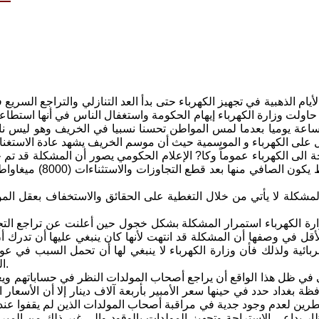
لأيام الذهبية في تجهيز الكهرباء حتى بدأ العد التنازلي والتراجع السري
 حاولت وزارة الكهرباء إيهام الحكومة واستغفال الناس في أنها است
كثر من 12 ساعة يوميا بعدما لمس المواطن تحسنا نسبيا في الخريف وهو ل
 على الكهرباء و الموسمية حيث أن موسم الخريف يشهد عادة الاستغناء
لمشكلة لا يأتي من خلال التغطية على الحقائق والاستخفاف بعقل ا
أقل في وصفها أن المشكلة قد انتهت لأنها كان ينبغي عليها أن تدر
ربائية ولذلك فأن وزارة الكهرباء لا ينبغي لها أن تحمل السبب في 
الطبيعي لاستخدام المواطن للكهرباء وينبغي أن يكون ذلك معروفا لديها.
في ظل هذا الواقع أن يراجع أصحاب المولدات النظر في حساباتهم ويعيدو
طرين لعدم وجود جدية في مراقبة أصحاب المولدات الذين لم يقفوا عند
ار بداعي الاستراحة وتجهيز المولدات بالوقود والى غير ذلك من المب