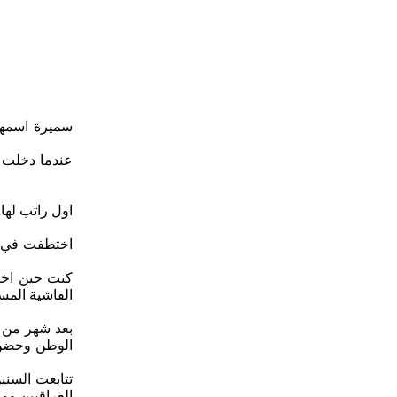
سميرة اسمها،
عندما دخلت كل
اول راتب لها 
كنت حين اختط
الفاشية المس
بعد شهر من ا
الوطن وحضن ا