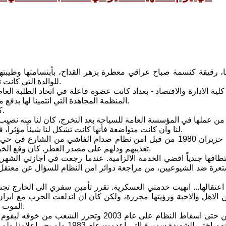
 رقيقة كنسمة صباح عراقي معطرة بزهر القداح، بأبتسامتها وطيبته
للوالدة التي كانت تكدح كأي ام عراقية لتلبية مطاليبنا ورعاية شؤون البيت وشؤننا جميعاً.
ية الادارة والاقتصاد - بغداد كانت عضوة فاعلة في اتحاد الطلبة العا
المنظمة المجاهدة التي انتمينا لها بدفع منها، ووضعتنا على درب الحقيقة النيرة، سكة الانحياز للفقراء والانسان.
كان لها حلم اجمل من جنح فراشة، شعب سعيد منعم ووطن حر جميل.
من عملها في المؤسسة العامة للسياحة بعد التخرج، كان لنا منه نصيب. وز
لنا وان كانت متواضعة فأنها كانت تشكل لنا شيئاً مؤثراً، فلم تكن الامكانات الاقتصادية للعائلة تمكننا من الحصول على اكثر منها.
اختطفت في حزيران 1980 من قبل امن نظام صدام الفاشي من الشا
تعذيبهم ودلهم على مصدر العطر. كان وقع الخبر على امي مؤلماً، بكتها ليل نهار. لقد كانت حمامتها... عزوتها... سندها.
افها جندياً اقضي الخدمة الالزامية. عندما رجعت في اجازتي الشهري
تعرة ضد الشيوعيين، من مراجعة دوائر امن النظام للسؤال عن معتقل
عتقالها... انهيت خدمتي العسكرية. تقرر تأمين سفري الى الخارج تج
لاهل والاحبة ورؤيتها محررة، ولكن كان ان اندلعت الحرب مع ايرا
الموت لتنفيذ رغبات دكتاتور ارعن. ماتت امي حزناً وكمداً، تبعها الوالد وتفرقنا.
تتابعت السنين حتى اسقاط النظام على عام 2003
العراقيين ومنهم اختي الشهيدة سمير