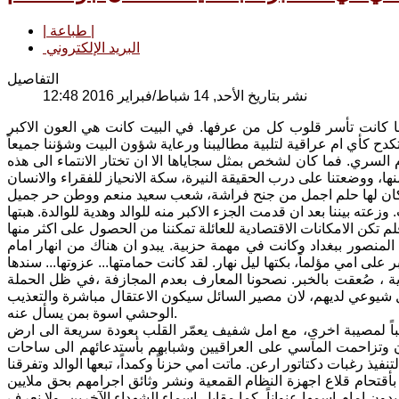
| طباعة |
البريد الإلكتروني
التفاصيل
نشر بتاريخ الأحد, 14 شباط/فبراير 2016 12:48
ا كانت تأسر قلوب كل من عرفها. في البيت كانت هي العون الاكبر
م السري. فما كان لشخص بمثل سجاياها الا ان تختار الانتماء الى هذه
عته بيننا بعد ان قدمت الجزء الاكبر منه للوالد وهدية للوالدة. هبتها
رع في حي المنصور ببغداد وكانت في مهمة حزبية. يبدو ان هناك من انهار امام
ة ، صُعقت بالخبر. نصحونا المعارف بعدم المجازفة ،في ظل الحملة
 شيوعي لديهم، لان مصير السائل سيكون الاعتقال مباشرة والتعذيب
الوحشي اسوة بمن يسأل عنه.
نباً لمصيبة اخرى، مع امل شفيف يعمّر القلب بعودة سريعة الى ارض
ن وتزاحمت المآسي على العراقيين وشبابهم بأستدعائهم الى ساحات
 وتحرر الشعب من خوفه ليقوم بأقتحام قلاع اجهزة النظام القمعية ونشر وثائق اجرامهم بحق ملايين
ة التي اعدمت عام 1983 ولم يجر اعلامنا ولم يدون امام اسمها عنواناً، كما مقابل اسماء الشهداء الآخرين. ولا نعرف