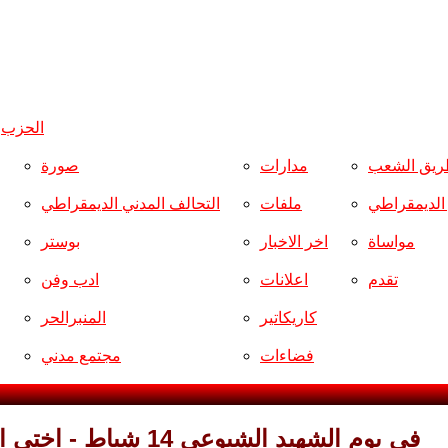
الحزب
و
ريق الشعب
مدارات
صورة
ر الديمقراطي
ملفات
التحالف المدني الديمقراطي
مواساة
اخر الاخبار
بوستر
تقدم
اعلانات
ادب وفن
كاريكاتير
المنبرالحر
فضاءات
مجتمع مدني
في يوم الشهيد الشيوعي 14 شباط - اختي التي في المقابر الجماعية / احسان جواد كاظم