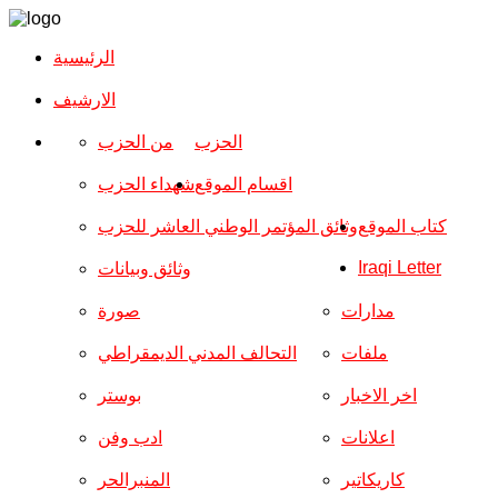
الرئيسية
الارشیف
الحزب
من الحزب
اقسام الموقع
شهداء الحزب
كتاب الموقع
وثائق المؤتمر الوطني العاشر للحزب
Iraqi Letter
وثائق وبيانات
مدارات
صورة
ملفات
التحالف المدني الديمقراطي
اخر الاخبار
بوستر
اعلانات
ادب وفن
كاريكاتير
المنبرالحر