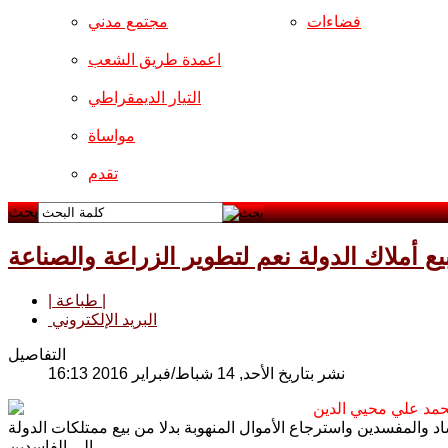
فضاءات
مجتمع مدني
اعمدة طريق الشعب
التيار الديمقراطي
مواساة
تقدم
بحث
لبيع أملاك الدولة نعم لتطوير الزراعة والصناعة
| طباعة |
البريد الإلكتروني
التفاصيل
نشر بتاريخ الأحد, 14 شباط/فبراير 2016 16:13
مد علي محيي الدين
 والمفسدين واسترجاع الأموال المنهوبة بدلا من بيع ممتلكات الدولة
إلى الفاسدين.