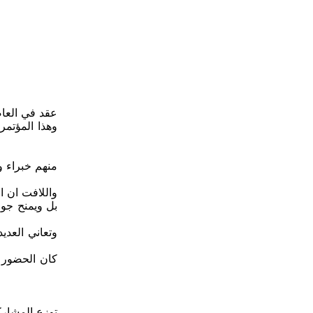
منهم خبراء و
واللافت ان ال
بل ويمنح جوا
وتعاني العدي
كان الحضور ك
توزع المشارك