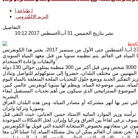
| طباعة |
البريد الإلكتروني
التفاصيل
نشر بتاريخ الخميس, 31 آب/أغسطس 2017 10:12
لكحط
عقد في العاصمة السويدية ستوكهولم كونفرنس أسبوع المياه العالمي للفترة من 27 آب/ أغسطس حتى الأول من سبتمبر 2017، يعتبر هذا الكونفرنس
الم. يتم تنظيمه سنويا من قبل معهد المياه السويدي (SIVI). وهذا المؤتمر سنوي يتناول هذا العام موضوعة "المياه
والنفايات وإعادة الاستخدام".
المهنيين من مختلف البلدان، حضروا إلى ستوكهولم للتواصل وتبادل
 المياه، يتبنى موضوعة المياه، وينظم لها سنويا كونفرنس عالمي كبير،
ذا الموضوع الستراتيجي الذي سيكون من أهم تحديات المستقبل لبقاء
البشرية.
تي تمر بها أنهر مشتركة أو مصادر المياه، ومن هذه البلدان العراق
وسوريا وتركيا وايران.
رأسه وزير الموارد المائية الاستاذ حسن الجنابي، حيث التقى قبل
 الوعي والإدراك والتفهم العالمي والشعور الإنساني المسؤول من