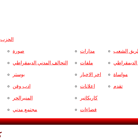
الحزب
و
ريق الشعب
مدارات
صورة
ر الديمقراطي
ملفات
التحالف المدني الديمقراطي
مواساة
اخر الاخبار
بوستر
تقدم
اعلانات
ادب وفن
كاريكاتير
المنبرالحر
فضاءات
مجتمع مدني
ك