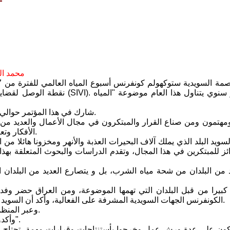
محمد ا
نقطة الوصل لقضايا المياه في الع
شارك في هذا المؤتمر حوالي 3000 شخص ومن قبل أكثر من 300 منظمة يمثلون حوالي 130 دولة.
مهتمون ومن صناع القرار والمبتكرون في مجال الأعمال والعديد من 
الأفكار وتعزيز التفكير الجديد ووضع حلول للتحديات الملحة المتعلقة بالمياه اليوم.
سويد البلد الذي يملك آلاف البحيرات العذبة والأنهر ومخزونا هائلا من
ئز للمبتكرين في هذا المجال، وتقدم الدراسات والبحوث المتعلقة به
د من البلدان من شحة مياه الشرب، بل و يتصارع العديد من البلدان ال
بيرا من قبل البلدان التي تهمها الموضوعة، ومن العراق حضر وفد ت
الكونفرنس الجهات السويدية المشرفة على الفعالية، وأكد أن السويد سوف ترعى لقاءا بين العراق وتركيا وإيران، لحل الاشكالات الموجودة.
وعبر المنظمون عن سعادتهم بخصوص الاستجابة الجيدة التي قوبل بها الكونفرنس.
وأكدوا "نحن نعتقد أن العالم يمكن ان يحل مشكلة المياه، إذا عملنا الآن معا".
ون على عدة ورش عمل وخرجوا بأستنتاجات وقرارات مهمة، تحتاج الى