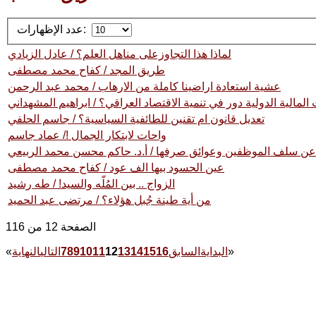
عدد الإظهارات:
لماذا هذا التجاوزعلى مناهل العلم؟ / عادل الزيادي
طريق المجد / كفاح محمد مصطفى
عشية استعادة اراضينا كاملة من الارهاب / محمد عبد الرحمن
مالية الدولية دور في تنمية الاقتصاد العراقي؟ / ابراهيم المشهداني
تعديل قانون ام تقنين للطائفية السياسية؟ / جاسم الحلفي
واحات لابتكار الجمال !/ عماد جاسم
عن سلف الموظفين وعوائق صرفها / أ.د. حاكم محسن محمد الربيعي
عين الحسود بيها الف عود / كفاح محمد مصطفى
الزواج .. بين المُلّه والسيد! / طه رشيد
من أية طينة جُبل هؤلاء؟ / مرتضى عبد الحميد
الصفحة 12 من 116
»
البداية
السابق
16
15
14
13
12
11
10
9
8
7
التالي
النهاية
«