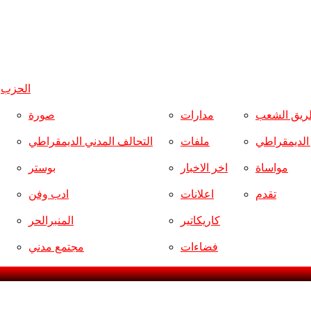
الحزب
و
ريق الشعب
مدارات
صورة
ر الديمقراطي
ملفات
التحالف المدني الديمقراطي
مواساة
اخر الاخبار
بوستر
تقدم
اعلانات
ادب وفن
كاريكاتير
المنبرالحر
فضاءات
مجتمع مدني