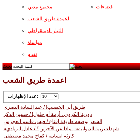
فضاءات
مجتمع مدني
اعمدة طريق الشعب
التيار الديمقراطي
مواساة
تقدم
بحث
اعمدة طريق الشعب
عدد الإظهارات:
طريق أبي الخصيب! / عبد السادة البصري
دورينا الكروي ..أزمة أم حلول! / حسين الذكر
الشعر بوصفه طريقة إقناع / قيس قاسم العجرش
«شهداء تربية الديوانية».. ماذا عن الآخرين؟ / عادل الزيادي
كارثة انسانية / كفاح محمد مصطفى