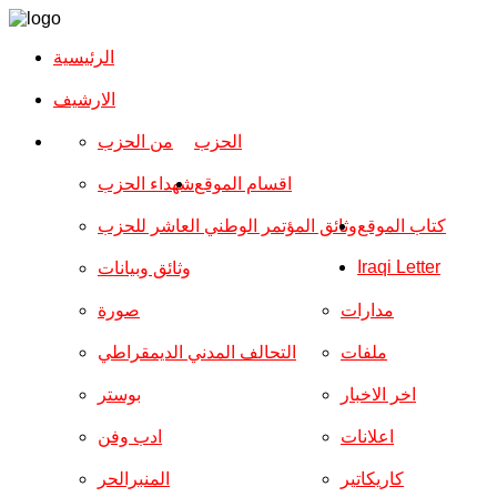
الرئيسية
الارشیف
الحزب
من الحزب
اقسام الموقع
شهداء الحزب
كتاب الموقع
وثائق المؤتمر الوطني العاشر للحزب
Iraqi Letter
وثائق وبيانات
مدارات
صورة
ملفات
التحالف المدني الديمقراطي
اخر الاخبار
بوستر
اعلانات
ادب وفن
كاريكاتير
المنبرالحر