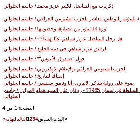
ذكريات مع المناضل الكبير عزيز محمد / جاسم الحلوائي
لمؤتمر الوطني العاشر للحزب الشيوعي العراقي / جاسم الحلوائي
ثورة 14 تموز بين أنصارها وخصومها / جاسم الحلوائي
هل رحل المناضل عزيز سباهي عنّا نهائياً؟ * / جاسم الحلوائي
الرفيق عزيز سباهي في ذمة الخلود / جاسم الحلوائي
حول "صندوق الأبنوس"* / جاسم الحلوائي
الحزب الشيوعي العراقي والإعلام الإلكتروني / جاسم الحلوائي
إنصافاً للتاريخ / جاسم الحلوائي
ضوء على رواية شاكر الأنباري- أنا ونامق سبنسر- / جاسم الحلوائي
هل رفع الحزب الشيوعي العراقي شعار إسقاط السلطة في نيسان 1965؟ - رد ثان على السيد همام المراني / جاسم
الحلوائي
الصفحة 1 من 4
»
البداية
السابق
4
3
2
1
التالي
النهاية
«