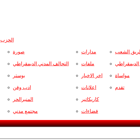
الحزب
و
ريق الشعب
مدارات
صورة
ر الديمقراطي
ملفات
التحالف المدني الديمقراطي
مواساة
اخر الاخبار
بوستر
تقدم
اعلانات
ادب وفن
كاريكاتير
المنبرالحر
فضاءات
مجتمع مدني