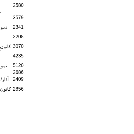
2580
2579
2341
13 تموز
2208
3070
27 كانون2/يناير 2016
4235
5120
08 تموز
2686
2409
26 آذار
2856
22 كانون2/يناير 2015