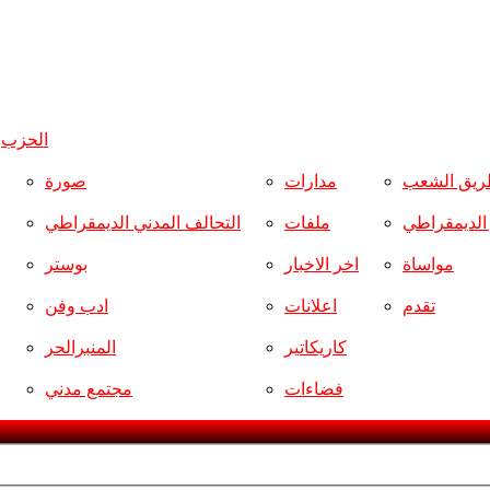
الحزب
و
ريق الشعب
مدارات
صورة
ر الديمقراطي
ملفات
التحالف المدني الديمقراطي
مواساة
اخر الاخبار
بوستر
تقدم
اعلانات
ادب وفن
كاريكاتير
المنبرالحر
فضاءات
مجتمع مدني