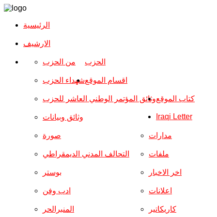
الرئيسية
الارشیف
الحزب
من الحزب
اقسام الموقع
شهداء الحزب
كتاب الموقع
وثائق المؤتمر الوطني العاشر للحزب
Iraqi Letter
وثائق وبيانات
مدارات
صورة
ملفات
التحالف المدني الديمقراطي
اخر الاخبار
بوستر
اعلانات
ادب وفن
كاريكاتير
المنبرالحر