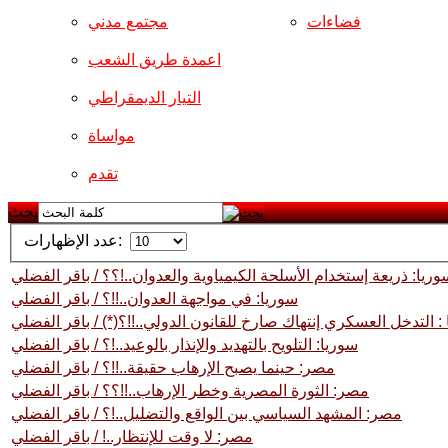
فضاءات
مجتمع مدني
اعمدة طريق الشعب
التيار الديمقراطي
مواساة
تقدم
بحث
عدد الإظهارات:
وريا: ذريعة إستخدام الأسلحة الكيمياوية والعدوان..!؟؟ / باقر الفضلي
سوريا: في مواجهة العدوان..!!؟ / باقر الفضلي
: التدخل العسكري إنتهاك صارخ للقانون الدولي..!!؟(*) / باقر الفضلي
سوريا: التلويح بالتهديد والإنذار بالوعيد..!؟ / باقر الفضلي
مصر: حينما يصبح الإرهاب حقيقة..!!؟ / باقر الفضلي
مصر: الثورة المصرية وخطر الإرهاب..!!؟؟ / باقر الفضلي
مصر: المشهد السياسي بين الواقع والتضليل..!؟ / باقر الفضلي
مصر: لا وقت للإنتظار..! / باقر الفضلي