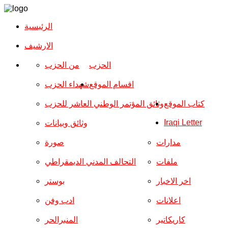
الرئيسية
الارشیف
الحزب
من الحزب
اقسام الموقع
شهداء الحزب
كتاب الموقع
وثائق المؤتمر الوطني العاشر للحزب
Iraqi Letter
وثائق وبيانات
مدارات
صورة
ملفات
التحالف المدني الديمقراطي
اخر الاخبار
بوستر
اعلانات
ادب وفن
كاريكاتير
المنبرالحر