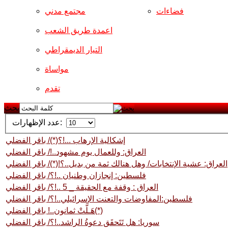
فضاءات
مجتمع مدني
اعمدة طريق الشعب
التيار الديمقراطي
مواساة
تقدم
بحث
عدد الإظهارات:
إشكالية الإرهاب ...!؟(*)/ باقر الفضلي
العراق: وللعمال يوم مشهود..!/ باقر الفضلي
العراق: عشية الإنتخابات/ وهل هنالك ثمة من بديل..؟!(*)/ باقر الفضلي
فلسطين: إنجازان وطنيان ..!؟/ باقر الفضلي
العراق : وقفة مع الحقيقة _ 5 ..!؟/ باقر الفضلي
فلسطين:المفاوضات والتعنت الإسرائيلي..!؟/ باقر الفضلي
هَـلَّتْ ثمانون..! باقر الفضلي(*)
سوريا: هل تَتَحقَق دعوةُ الراشد..!؟/ باقر الفضلي