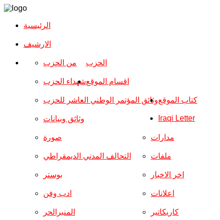
الرئيسية
الارشیف
الحزب
من الحزب
اقسام الموقع
شهداء الحزب
كتاب الموقع
وثائق المؤتمر الوطني العاشر للحزب
Iraqi Letter
وثائق وبيانات
مدارات
صورة
ملفات
التحالف المدني الديمقراطي
اخر الاخبار
بوستر
اعلانات
ادب وفن
كاريكاتير
المنبرالحر