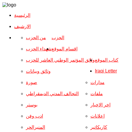
الرئيسية
الارشیف
الحزب
من الحزب
اقسام الموقع
شهداء الحزب
كتاب الموقع
وثائق المؤتمر الوطني العاشر للحزب
Iraqi Letter
وثائق وبيانات
مدارات
صورة
ملفات
التحالف المدني الديمقراطي
اخر الاخبار
بوستر
اعلانات
ادب وفن
كاريكاتير
المنبرالحر