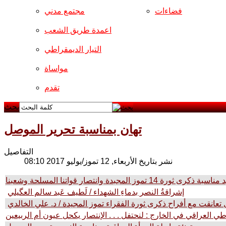
فضاءات
مجتمع مدني
اعمدة طريق الشعب
التيار الديمقراطي
مواساة
تقدم
بحث
تهان بمناسبة تحرير الموصل
التفاصيل
نشر بتاريخ الأربعاء, 12 تموز/يوليو 2017 08:10
دة وانتصار قواتنا المسلحة وشعبنا
إشراقةُ النصر بدماءِ الشهداء / لَطيف عَبد سالم العگيلي
تعانقت مع أفراح ذكرى ثورة الفقراء تموز المجيدة / د. علي الخالدي
اطي العراقي في الخارج : لنحتفل . . . الإنتصار يكحل عيون أم الربيعين