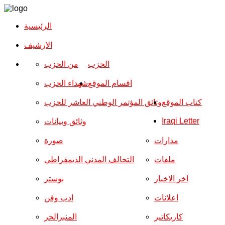
الرئيسية
الارشیف
الحزب
من الحزب
اقسام الموقع
شهداء الحزب
كتاب الموقع
وثائق المؤتمر الوطني العاشر للحزب
Iraqi Letter
وثائق وبيانات
مدارات
صورة
ملفات
التحالف المدني الديمقراطي
اخر الاخبار
بوستر
اعلانات
ادب وفن
كاريكاتير
المنبرالحر