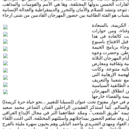
 القارات الخمس بدولها المختلفة، وها هي الأمم والقوميات والمذاهب
لشباب هو الفئة الطاغية بين حضور المهرجان القادمين من شتى ارجاء
الكريمة، بالسعادة
غناء، ومن حوارات
ت كالعادة في هذا
بل الافتتاح باسبوع
اء برنامج الخيمة
الوطن. وحضرت وجوه
ية وثقافية ومعارض
ئية متنوعة. وكانت
جمة الإرهابية التي
ع شعبنا والتعريف
 انطلاق المهرجان
مة والفضاء خارجها
ي حوار مفتوح تحت عنوان ((سبيلنا للتغيير ...نحو حياة حرة كريمة))
لسالم، كما أستذكر الفقيدين الراحلين الفنان الشاعر محمد سعيد
خيمة "طريق الشعب"، ومجّد عطاءهما الثر في مجال الإبداع العراقي