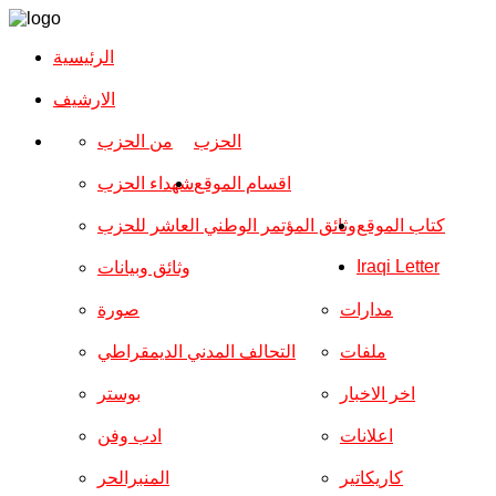
الرئيسية
الارشیف
الحزب
من الحزب
اقسام الموقع
شهداء الحزب
كتاب الموقع
وثائق المؤتمر الوطني العاشر للحزب
Iraqi Letter
وثائق وبيانات
مدارات
صورة
ملفات
التحالف المدني الديمقراطي
اخر الاخبار
بوستر
اعلانات
ادب وفن
كاريكاتير
المنبرالحر