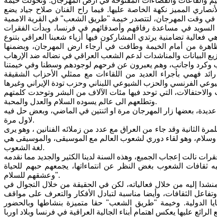
الخيم والقاعات والفضاءات المفتوحة في ارض المهرجان. وتحولت خيمة
ري المميز نكهة الخاصة عليها. فيما راح الفنان صلاح جياد يضع
والأصدقاء القادمون من السويد في مساعدة رفاقهم وأصدقائهم في فرنسا، وبدأت الفقرات
ي فعالية تضامنية يرتدي المشاركون فيها أزياء شعبنا العراقي بتنوع
التظاهرة من أمام الخيمة وطافت في أرجاء ارض المهرجان، وبضمنها
ئد فهمي بأجراء العديد من اللقاءات مع ممثلي الأحزاب الشقيقة
 والاحتفالات، التي توحد فيها مئات الآلاف من البشر وتوحدت كلمتهم
وتطلعهم الى عالم يسوده السلام والعدل والمحبة.
عديدة، بعضها زار المهرجان مرة او اثنتين في الماضي، وبعض حل فيه
لاول مرة.
رة الثانية وقد جاء من العراق مع عدد من زملائه الفنانين ، وهو يرى
 وسلام، وهو لقاء دوري لشعوب العالم مع الموسيقى، والموسيقى هي
لغة الشعوب.
ه ثقافات الشعوب بغض النظر عن انتماءاتها، يجمعهم حبهم للحياة
وعشقهم للسلام".
شدا إليه من خلال فعالياته، لكن في الحقيقة من خلال التجوال في
فاعل الثقافات، وأيضا مناسبة لتبادل الأفكار والتعرف على مواقف
ضايا الدولية. وخيمة "طريق الشعب" حقا متميزة بنشاطها وبالحضور
الرائع عليها يعكس اهتمام أبناء الجالية العراقية في فرنسا وبلاد اوربا