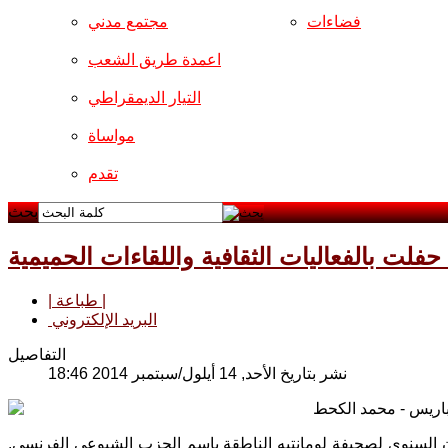
فضاءات
مجتمع مدني
اعمدة طريق الشعب
التيار الديمقراطي
مواساة
تقدم
بحث
ت بالفعاليات الثقافية واللقاءات الحميمية
| طباعة |
البريد الإلكتروني
التفاصيل
نشر بتاريخ الأحد, 14 أيلول/سبتمبر 2014 18:46
اريس - محمد الكحط
رنسية في الأيام الثلاثة الماضية (12ـ 14أيلول 2014) المهرجان السنوي لصحيفة لومانتيه الناطقة باسم الحزب الشيوعي الفرنسي.