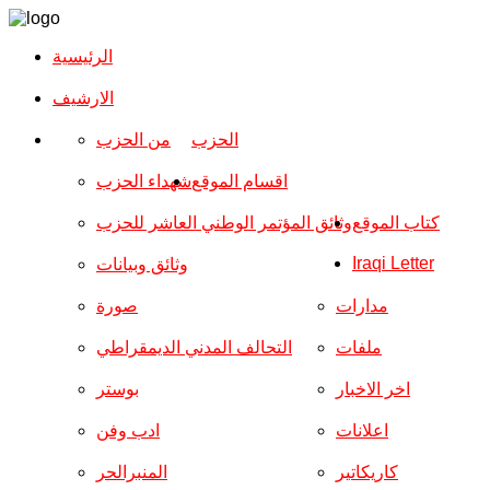
الرئيسية
الارشیف
الحزب
من الحزب
اقسام الموقع
شهداء الحزب
كتاب الموقع
وثائق المؤتمر الوطني العاشر للحزب
Iraqi Letter
وثائق وبيانات
مدارات
صورة
ملفات
التحالف المدني الديمقراطي
اخر الاخبار
بوستر
اعلانات
ادب وفن
كاريكاتير
المنبرالحر