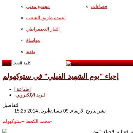
فضاءات
مجتمع مدني
اعمدة طريق الشعب
التيار الديمقراطي
مواساة
تقدم
بحث
إحياء "يوم الشهيد الفيلي" في ستوكهولم
| طباعة |
البريد الإلكتروني
التفاصيل
نشر بتاريخ الأربعاء, 09 نيسان/أبريل 2014 15:25
محمد الكحط –ستوكهولم-
 فعالية لإحياء "يوم