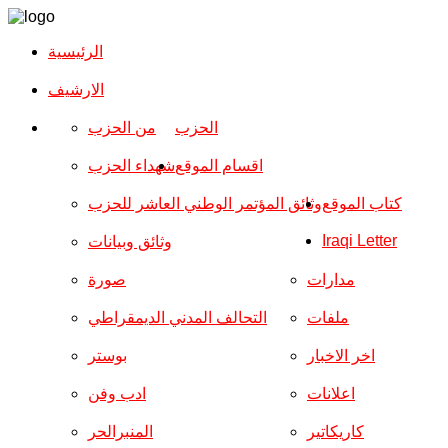
الرئيسية
الارشیف
الحزب
من الحزب
اقسام الموقع
شهداء الحزب
كتاب الموقع
وثائق المؤتمر الوطني العاشر للحزب
Iraqi Letter
وثائق وبيانات
مدارات
صورة
ملفات
التحالف المدني الديمقراطي
اخر الاخبار
بوستر
اعلانات
ادب وفن
كاريكاتير
المنبرالحر