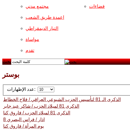
فضاءات
مجتمع مدني
اعمدة طريق الشعب
التيار الديمقراطي
مواساة
تقدم
بحث
بوستر
عدد الإظهارات:
الذكرى الـ 81 لتأسيس الحزب الشيوعي العراقي / فلاح الخطاط
الذكرى 81 لميلاد الحزب / شاكر عبد جابر
الذكرى 81 لميلاد الحزب / فاروق كنا
8 اذار / فراس البصري
يوم المرأة / فاروق كنا