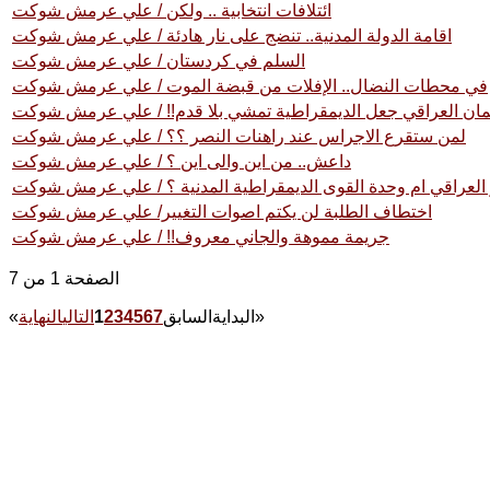
ائتلافات انتخابية .. ولكن / علي عرمش شوكت
اقامة الدولة المدنية.. تنضج على نار هادئة / علي عرمش شوكت
السلم في كردستان / علي عرمش شوكت
في محطات النضال.. الإفلات من قبضة الموت / علي عرمش شوكت
لمان العراقي جعل الديمقراطية تمشي بلا قدم!! / علي عرمش شوكت
لمن ستقرع الاجراس عند راهنات النصر ؟؟ / علي عرمش شوكت
داعش.. من اين والى اين ؟ / علي عرمش شوكت
 العراقي ام وحدة القوى الديمقراطية المدنية ؟ / علي عرمش شوكت
اختطاف الطلبة لن يكتم اصوات التغيير/ علي عرمش شوكت
جريمة مموهة والجاني معروف!! / علي عرمش شوكت
الصفحة 1 من 7
»
البداية
السابق
7
6
5
4
3
2
1
التالي
النهاية
«