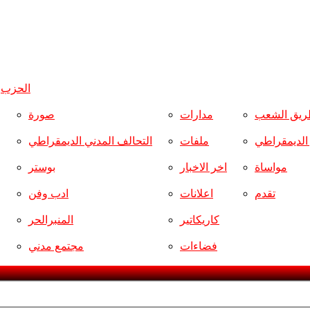
الحزب
و
ريق الشعب
مدارات
صورة
ر الديمقراطي
ملفات
التحالف المدني الديمقراطي
مواساة
اخر الاخبار
بوستر
تقدم
اعلانات
ادب وفن
كاريكاتير
المنبرالحر
فضاءات
مجتمع مدني