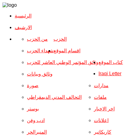
الرئيسية
الارشیف
الحزب
من الحزب
اقسام الموقع
شهداء الحزب
كتاب الموقع
وثائق المؤتمر الوطني العاشر للحزب
Iraqi Letter
وثائق وبيانات
مدارات
صورة
ملفات
التحالف المدني الديمقراطي
اخر الاخبار
بوستر
اعلانات
ادب وفن
كاريكاتير
المنبرالحر