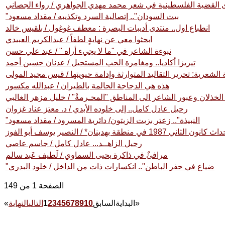
"بيت السودان".. إتصالية السرد وتكذيبه / مقداد مسعود
انطباع اول.. منتدى أديبات البصرة : معطف غوغول / بلقيس خالد
ابحثوا معي عن نهايةٍ لطفاً / عبدالكريم العبيدي
نبوءة الشاعر في "ما لا يجيء أراه " / عبد علي حسن
تيريزا أكاديا.. ومغامرة الحب المستحيل / عدنان حسين أحمد
 الشعرية: تحرير التقاليد المتوارثة وإدامة حيويتها / قيس مجيد المولى
هذه هي الدجاجة الحالمة بالطيران / عبدالله مكسور
الخذلان وعبور الشاعر الى المناطق "المحـرمةْ" / خليل مزهر الغالبي
رحيل عادل كامل.. إلى خلوده الأبدي / د. معتز عناد غزوان
"النبيذة".. زعتر بزيت الزيتون/ دائرية المسرود / مقداد مسعود
رحيل الزاهــد... عادل كامل / جاسم عاصي
مرافئٌ في ذاكرة يحيى السماوي / لَطيف عَبد سالم
"ضياع في حفر الباطن".. انكسارات ذات من الداخل / خلود البدري
الصفحة 1 من 149
»
البداية
السابق
10
9
8
7
6
5
4
3
2
1
التالي
النهاية
«