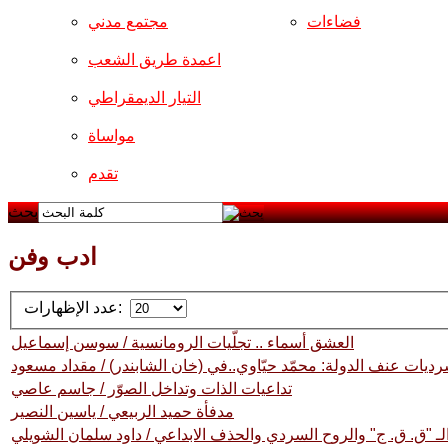
فضاءات
مجتمع مدني
اعمدة طريق الشعب
التيار الديمقراطي
مواساة
تقدم
بحث
ادب وفن
عدد الإظهارات:
العشق أسماء .. تجلّيات الرومانسية / سوسن إسماعيل
رديات عنف الدولة: محمّد حيّاوي..في (خان الشابندر) / مقداد مسعود
تداعيات الذات وتداخل الصوّر / جاسم عاصي
مدفأة حميد الربيعي / ياسين النصير
لـ "ق. ق. ج" والروح السردي والحذف الابداعي / داود سلمان الشويلي