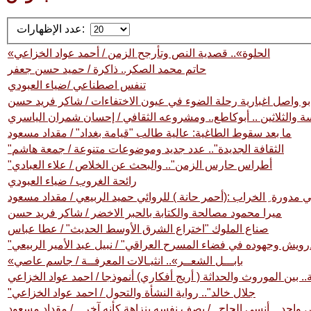
عدد الإظهارات:
«الحلوة».. قصدية النص وتأرجح الزمن / أحمد عواد الخزاعي
حاتم محمد الصكر.. ذاكرة / حميد حسن جعفر
تنفس اصطناعي /ضياء العبودي
بو واصل اغبارية رحلة الضوء في عيون الاختفاءات / شاكر فريد حسن
والثلاثين .. أبوكاطع.. ومشروعه الثقافي / إحسان شمران الياسري
ما بعد سقوط الطاغية: عالية طالب "قيامة بغداد" / مقداد مسعود
"الثقافة الجديدة".. عدد جديد وموضوعات متنوعة / جمعة هاشم
"أطراس حارس الزمن".. والبحث عن الخلاص / علاء العبادي
رائحة الغروب / ضياء العبودي
 مدورة ِ الخراب :(أحمر حانة ) للروائي حميد الربيعي / مقداد مسعود
ميرا محمود مصالحة والكتابة بالحبر الاخضر / شاكر فريد حسن
صناع الملوك "اختراع الشرق الأوسط الحديث" / عطا عباس
رويش وجهوده في فضاء المسرح العراقي" / نبيل عبد الأمير الربيعي
«بابـــل الشعــر».. انثيـالات المعرفــة / جاسم عاصي
.. بين الموروث والحداثة ( أريج أفكاري) أنموذجا / احمد عواد الخزاعي
"جلال خالد".. رواية النشأة والتحول / احمد عواد الخزاعي
حد .. أنسي الحاج ../ يصف نفسه بنزاهة كأنه آخر .. / مقداد مسعود