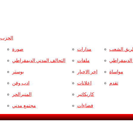
الحزب
و
ريق الشعب
مدارات
صورة
ر الديمقراطي
ملفات
التحالف المدني الديمقراطي
مواساة
اخر الاخبار
بوستر
تقدم
اعلانات
ادب وفن
كاريكاتير
المنبرالحر
فضاءات
مجتمع مدني