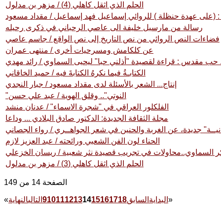
الحلم الذي اثقل كاهلي (4) / مزهر بن مدلول
: (على عهدة حنظلة ) للروائي إسماعيل فهد إسماعيل / مقداد مسعود
رسالة من مارسيل خليفة الى عاصي الرحباني في ذكرى رحيله
فضاءات النص الروائي من نص التاريخ إلى نص الواقع / جاسم عاصي
عن كلكامش ومسرحيات أخرى / منتهى عمران
. حب مقدس : قراءة لقصيدة "أذلني حبا" ليحيى السماوي / رائد مهدي
الكتابـةُ فيما نكرهُ الكتابةَ فيه / حميد الخاقاني
إنتاج... الشعر بالأسئلة لدى مقداد مسعود / جبار النجدي
"النوتي".. وقلق الهوية / عبد علي حسن
الفلكلور العراقي في "شجرة الاسماء" / عدنان منشد
مجلة الثقافة الجديدة: الدكتور صادق البلادي ... وداعا
نيــة" جديدة، عن الغربة والحنين في شعر الجواهــري / رواء الجصاني
الحناء لون الفن الشعبي ورائحته / عبد العزيز لازم
 السماوي..محاولات في تجريب قصيدة نثر شعبية / ريسان الخزعلي
الحلم الذي اثقل كاهلي (3) / مزهر بن مدلول
الصفحة 14 من 149
»
البداية
السابق
18
17
16
15
14
13
12
11
10
9
التالي
النهاية
«