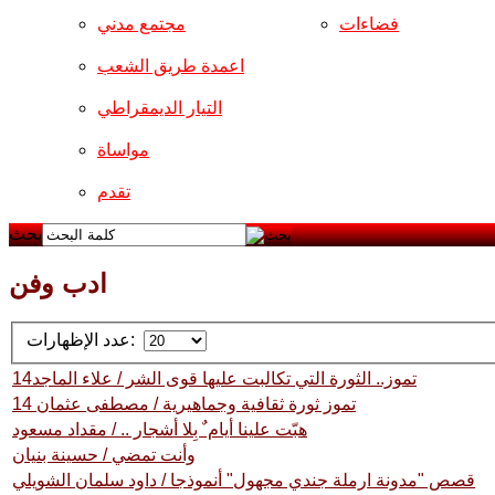
فضاءات
مجتمع مدني
اعمدة طريق الشعب
التيار الديمقراطي
مواساة
تقدم
بحث
ادب وفن
عدد الإظهارات:
14تموز.. الثورة التي تكالبت عليها قوى الشر / علاء الماجد
14 تموز ثورة ثقافية وجماهيرية / مصطفى عثمان
هبّت علينا أيام ٌ بِلا أشجار .. / مقداد مسعود
وأنت تمضي / حسينة بنيان
قصص "مدونة ارملة جندي مجهول" أنموذجا / داود سلمان الشويلي