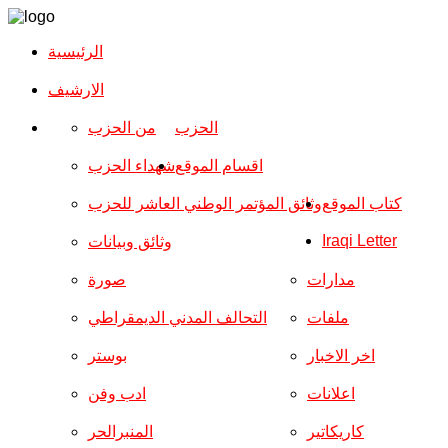
الرئيسية
الارشیف
الحزب
من الحزب
اقسام الموقع
شهداء الحزب
كتاب الموقع
وثائق المؤتمر الوطني العاشر للحزب
Iraqi Letter
وثائق وبيانات
مدارات
صورة
ملفات
التحالف المدني الديمقراطي
اخر الاخبار
بوستر
اعلانات
ادب وفن
كاريكاتير
المنبرالحر