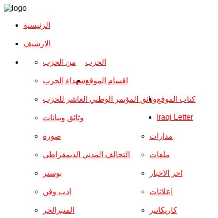
الرئيسية
الارشیف
الحزب
من الحزب
اقسام الموقع
شهداء الحزب
كتاب الموقع
وثائق المؤتمر الوطني العاشر للحزب
Iraqi Letter
وثائق وبيانات
مدارات
صورة
ملفات
التحالف المدني الديمقراطي
اخر الاخبار
بوستر
اعلانات
ادب وفن
كاريكاتير
المنبرالحر