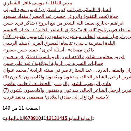
مغني القافلة / موسى غافل الشطري
السلوك النمائي في المركب السكران / قيس مجيد المولى
حياة (تحت التنقيح) والروائي حسين عبد الخضر / مقداد مسعود
ابراهيم حجازي يصعد اليه الشعر من نبع الروح / شاكر فريد حسن
ا جاء في برنامج "العراقية" بذكرى الشاعر الخالد / د. عدنان الاعسم
ن لرحيل الشاعر الخالد، مبدعون ومثقفون واكاديميون يكتبون:(10)
البلدة المغربية .. شيء تناساه المشرق العربي / هيثم الزبيدي
«ذاكرة ممحاة».. أسئلة أخرى / حميد حسن جعفر
فيروز محاميد.. شاعرة الاحساس والرومانسية / شاكر فريد حسن
جماليات التسريد في الرواية الوثائقية / عبد علي حسن
ن والمنفى البارد ... عبد الستار ناصر في ميتته الرابعة / محمد علوان
رين لرحيل الشاعر الخالد، مبدعون ومثقفون واكاديميون يكتبون (9)
هادي الربيعي.. الشعر والزمـــن الخاطــف / جاسم عاصي
رين لرحيل الشاعر الخالد، مبدعون ومثقفون واكاديميون يكتبون (7)
لا يشبه الوداع!.. إلى صادق البلادي/ مصطفى محمد غريب
الصفحة 11 من 149
»
البداية
السابق
15
14
13
12
11
10
9
8
7
6
التالي
النهاية
«