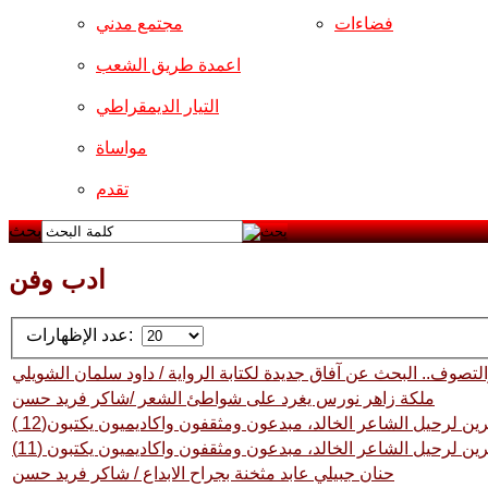
فضاءات
مجتمع مدني
اعمدة طريق الشعب
التيار الديمقراطي
مواساة
تقدم
بحث
ادب وفن
عدد الإظهارات:
التصوف.. البحث عن آفاق جديدة لكتابة الرواية / داود سلمان الشويلي
ملكة زاهر نورس يغرد على شواطئ الشعر /شاكر فريد حسن
ن لرحيل الشاعر الخالد، مبدعون ومثقفون واكاديميون يكتبون(12 )
ن لرحيل الشاعر الخالد، مبدعون ومثقفون واكاديميون يكتبون (11)
حنان جبيلي عابد مثخنة بجراح الابداع / شاكر فريد حسن