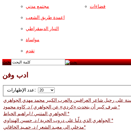
فضاءات
مجتمع مدني
اعمدة طريق الشعب
التيار الديمقراطي
مواساة
تقدم
بحث
ادب وفن
عدد الإظهارات:
 على رحيل شاعر العراقيين والعرب الكبير محمد مهدي الجواهري
شرف كبير أن يتحدث «كردي» عن الجواهري / د. كاوه محمود *
الجواهري المتنبي / ابراهيم الخياط *
الجواهري الذي دلّنا على دروب الحرية / د. حسين الهنداوي *
مدخلي إلى معبـد الشعر / د. حمـيد الخاقاني*