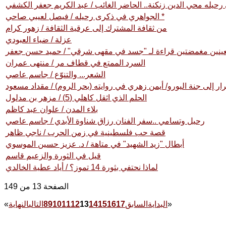
الجواهري في ذكرى رحيله / فيصل لعيبي صاحي *
من ثقافة المشترك إلى عرقية الثقافة / زهور كرام
عزلة / ضياء العبودي
بعينين مغمضتين قراءة لـ "جسد في مقهى شرقي" / حميد حسن جعفر
السرد الممتع في قطاف مر / منتهى عمران
الشعر... والتنوّع / جاسم عاصي
رار إلى جنة اليورو/ أيمن زهري في روايته (بحر الروم) / مقداد مسعود
الحلم الذي اثقل كاهلي (5) / مزهر بن مدلول
بلاء المدن / علوان عبد كاظم
رحيل وتسامي ..سفر الفنان رزاق شناوة الأبدي / جاسم عاصي
قصة حب فلسطينية في زمن الحرب / ناجي ظاهر
أبطال "زيد الشهيد" في متاهة / د. عزيز حسين الموسوي
قيل في الثورة والزعيم قاسم
لماذا نحتفي بثورة 14 تموز؟ / أياد عطية الخالدي
الصفحة 13 من 149
»
البداية
السابق
17
16
15
14
13
12
11
10
9
8
التالي
النهاية
«