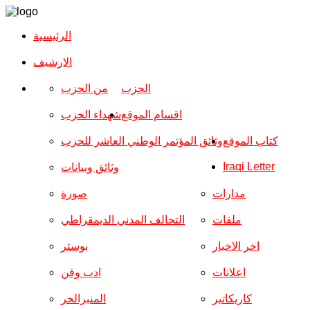
الرئيسية
الارشیف
الحزب
من الحزب
اقسام الموقع
شهداء الحزب
كتاب الموقع
وثائق المؤتمر الوطني العاشر للحزب
Iraqi Letter
وثائق وبيانات
مدارات
صورة
ملفات
التحالف المدني الديمقراطي
اخر الاخبار
بوستر
اعلانات
ادب وفن
كاريكاتير
المنبرالحر