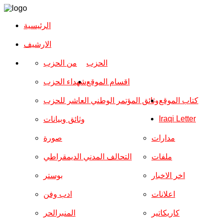
الرئيسية
الارشیف
الحزب
من الحزب
اقسام الموقع
شهداء الحزب
كتاب الموقع
وثائق المؤتمر الوطني العاشر للحزب
Iraqi Letter
وثائق وبيانات
مدارات
صورة
ملفات
التحالف المدني الديمقراطي
اخر الاخبار
بوستر
اعلانات
ادب وفن
كاريكاتير
المنبرالحر