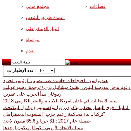
فضاءات
مجتمع مدني
اعمدة طريق الشعب
التيار الديمقراطي
مواساة
تقدم
بحث
عدد الإظهارات:
هندوراس .. احتجاجات حاشدة ضد تنصيب الرئيس الجديد
دعونا ندخل مدرسة لينين .. بقلم: ميشائيل بري / ترجمة: رشيد غويلب
أردوغان يبدأ الحرب على عفرين
2018 سنة الانتخابات في بلدان امريكا اللاتينية والبحر الكاريبي
المانيا .. قوى اليسار تحتفي بذكرى روزا لوكسمبورغ وكارل ليبكنخت
تركيا .. بدء محاكمة زعيم حزب "الشعوب الديمقراطي"
حصيلة عام 2017 : 31 حربا و 65.6 مليون لاجئ
ممثلة الاتحاد الأوربي : كوبا لن تكون لوحدها