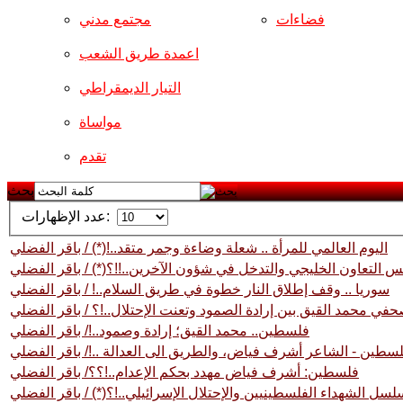
فضاءات
مجتمع مدني
اعمدة طريق الشعب
التيار الديمقراطي
مواساة
تقدم
بحث
عدد الإظهارات:
اليوم العالمي للمرأة .. شعلة وضاءة وجمر متقد..!(*) / باقر الفضلي
س التعاون الخليجي والتدخل في شؤون الآخرين..!!؟(*) / باقر الفضلي
سوريا .. وقف إطلاق النار خطوة في طريق السلام..! / باقر الفضلي
ي محمد القيق بين إرادة الصمود وتعنت الإحتلال..!؟ / باقر الفضلي
فلسطين.. محمد القيق؛ إرادة وصمود..!/ باقر الفضلي
سطين - الشاعر أشرف فياض، والطريق الى العدالة ..!/ باقر الفضلي
فلسطين: أشرف فياض مهدد بحكم الإعدام..!؟؟/ باقر الفضلي
ل الشهداء الفلسطينيين والإحتلال الإسرائيلي..!؟(*) / باقر الفضلي