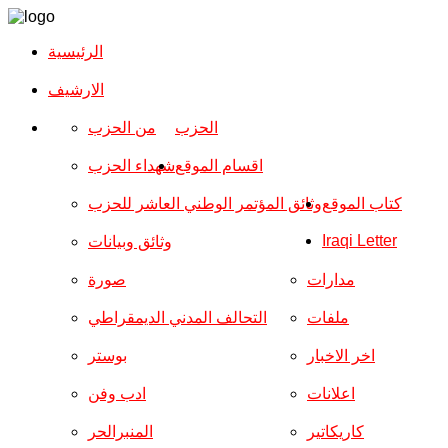
الرئيسية
الارشیف
الحزب
من الحزب
اقسام الموقع
شهداء الحزب
كتاب الموقع
وثائق المؤتمر الوطني العاشر للحزب
Iraqi Letter
وثائق وبيانات
مدارات
صورة
ملفات
التحالف المدني الديمقراطي
اخر الاخبار
بوستر
اعلانات
ادب وفن
كاريكاتير
المنبرالحر