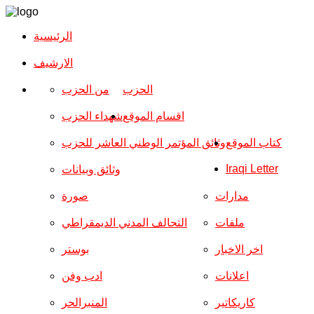
الرئيسية
الارشیف
الحزب
من الحزب
اقسام الموقع
شهداء الحزب
كتاب الموقع
وثائق المؤتمر الوطني العاشر للحزب
Iraqi Letter
وثائق وبيانات
مدارات
صورة
ملفات
التحالف المدني الديمقراطي
اخر الاخبار
بوستر
اعلانات
ادب وفن
كاريكاتير
المنبرالحر