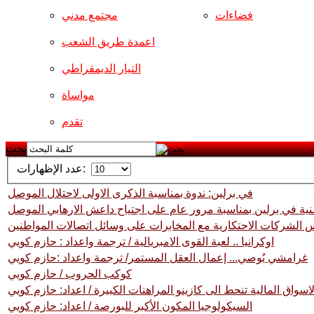
فضاءات
مجتمع مدني
اعمدة طريق الشعب
التيار الديمقراطي
مواساة
تقدم
بحث
عدد الإظهارات:
في برلين: ندوة بمناسبة الذكرى الاولى لاحتلال الموصل
ية في برلين بمناسبة مرور عام على اجتياح داعش الارهابي الموصل
الشركات الاحتكارية مع المخابرات على وسائل اتصالات المواطنين
اوكرانيا .. لعبة القوى الامبريالية / ترجمة واعداد : حازم كويي
غرامشي يُوصي... إعمال العقل المستمر/ ترجمة واعداد :حازم كويي
كوكب الحروب / حازم كويي
لاسواق المالية تنحط الى كازينو المراهنات الكبيرة / اعداد: حازم كويي
السيكولوجيا المكون الأكبر للبورصة / اعداد: حازم كويي